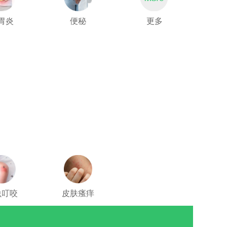
胃炎
便秘
更多
虫叮咬
皮肤瘙痒