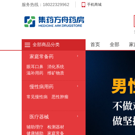
服务热线：18022329962
手机商城
首页
全部
家
全部商品分类
家庭常备药
眼耳口鼻
消化系统
滋补用药
维矿物质
日常生活用药
妇科产品用药
神经系统
慢性病用药
抗菌消炎
男科用药
常见慢性病
恶性肿瘤
心脑血管
内分泌用药
消毒用品
医疗器械
辅助理疗
检测器材
健康辅助
家庭常备