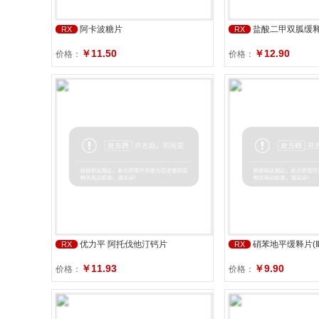
阿卡波糖片
盐酸二甲双胍缓
RX
RX
￥11.50
￥12.90
价格：
价格：
优力平 阿托伐他汀钙片
硝苯地平缓释片(Ⅱ
RX
RX
￥11.93
￥9.90
价格：
价格：