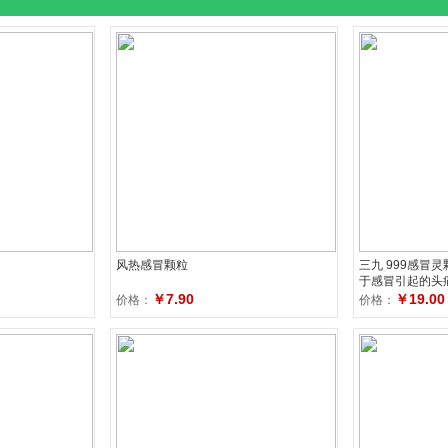
风热感冒颗粒
三九 999感冒灵
于感冒引起的头
咽痛
￥7.90
￥19.00
价格：
价格：