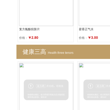
复方氨酚烷胺片
藿香正气水
￥2.80
￥3.00
价格：
价格：
健康三高
Health three tenors