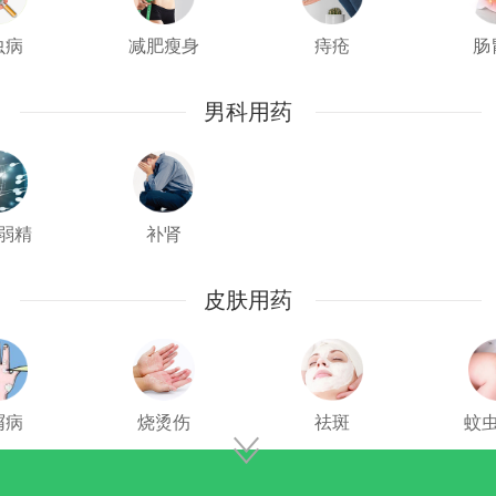
虫病
减肥瘦身
痔疮
肠
男科用药
弱精
补肾
皮肤用药
屑病
烧烫伤
祛斑
蚊