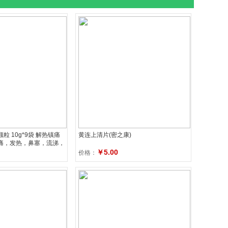
颗粒 10g*9袋 解热镇痛
黄连上清片(密之康)
痛，发热，鼻塞，流涕，
￥5.00
价格：