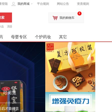
请登陆
我的商城
平台规则
网站公告
资质规则
0
我的购物车
补血
滴眼液
药
母婴专区
个护药妆
其它