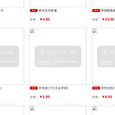
释片
塞来昔布胶囊
苯磺酸氨
RX
RX
￥4.90
￥23.00
价格：
价格：
)
辛伐他汀片(京必舒新)
阿托伐他
RX
RX
￥5.00
￥8.00
价格：
价格：