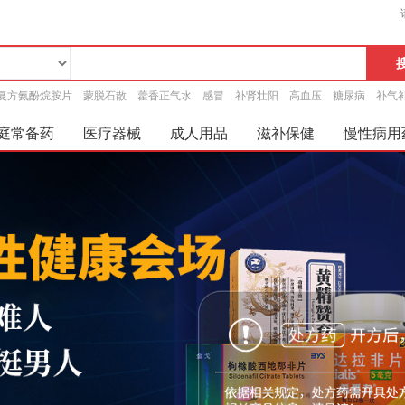
复方氨酚烷胺片
蒙脱石散
藿香正气水
感冒
补肾壮阳
高血压
糖尿病
补气
庭常备药
医疗器械
成人用品
滋补保健
慢性病用