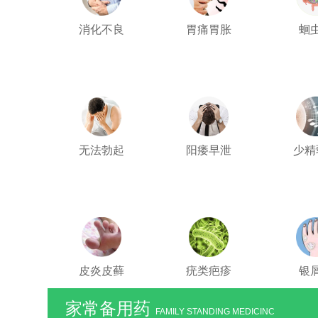
消化不良
胃痛胃胀
蛔
无法勃起
阳痿早泄
少精
皮炎皮藓
疣类疤疹
银
家常备用药
FAMILY STANDING MEDICINC