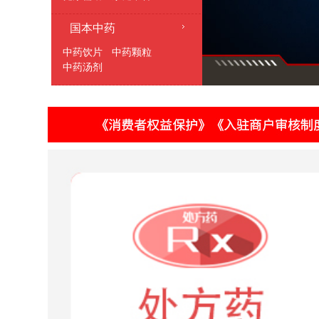
康复辅助
护理护具
隐形眼镜
其它
国本中药
中药饮片
中药颗粒
中药汤剂