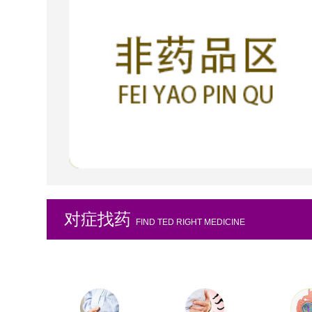
对症找药
FIND TED RIGHT MEDICINE