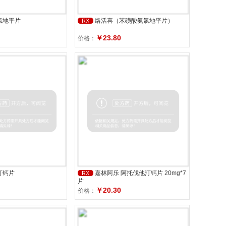
氯地平片
络活喜（苯磺酸氨氯地平片）
RX
￥23.80
价格：
汀钙片
嘉林阿乐 阿托伐他汀钙片 20mg*7
RX
片
￥20.30
价格：