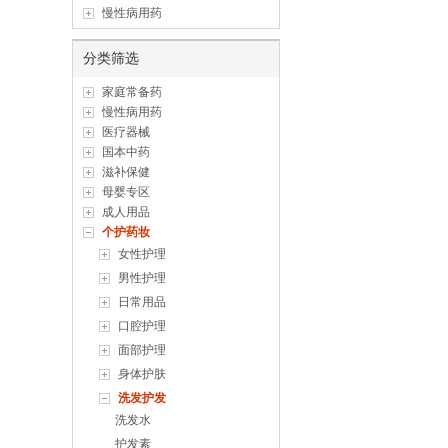
慢性病用药
分类筛选
家庭常备药
慢性病用药
医疗器械
国本中药
滋补保健
母婴专区
成人用品
个护药妆
女性护理
男性护理
日常用品
口腔护理
面部护理
身体护肤
洗发护发
洗发水
护发素