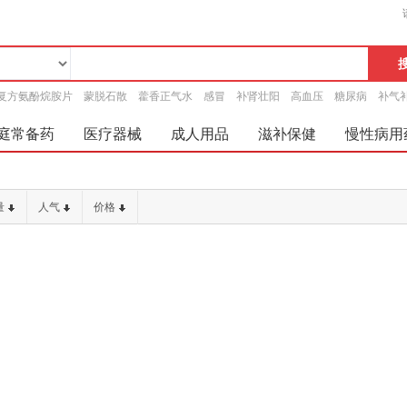
复方氨酚烷胺片
蒙脱石散
藿香正气水
感冒
补肾壮阳
高血压
糖尿病
补气
庭常备药
医疗器械
成人用品
滋补保健
慢性病用
量
人气
价格