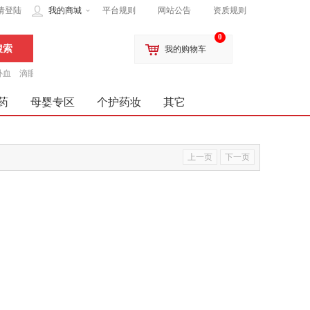
请登陆
我的商城
平台规则
网站公告
资质规则
0
我的购物车
补血
滴眼液
药
母婴专区
个护药妆
其它
上一页
下一页