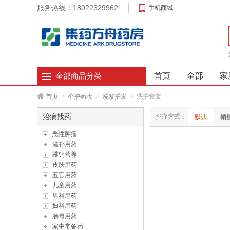
服务热线：18022329962
手机商城
首页
全部
家
全部商品分类
首页
>
个护药妆
>
洗发护发
>
洗护套装
治病找药
排序方式：
默认
销
恶性肿瘤
滋补用药
维钙营养
皮肤用药
五官用药
儿童用药
男科用药
妇科用药
肠胃用药
家中常备药