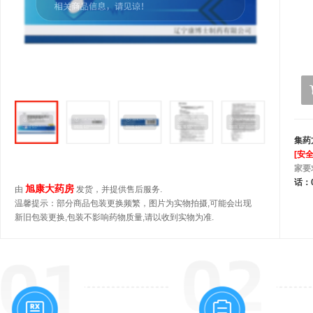
集药
[安
家要
话：0
旭康大药房
由
发货，并提供售后服务.
温馨提示：部分商品包装更换频繁，图片为实物拍摄,可能会出现
新旧包装更换,包装不影响药物质量,请以收到实物为准.