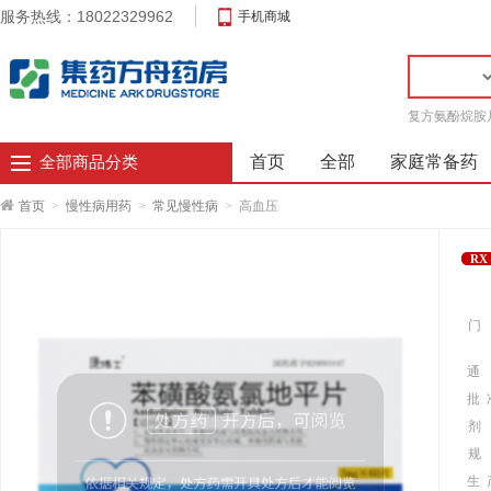
服务热线：18022329962
手机商城
复方氨酚烷胺
首页
全部
家庭常备药
全部商品分类
首页
>
慢性病用药
>
常见慢性病
>
高血压
RX
门
通
批 
剂
规
生 