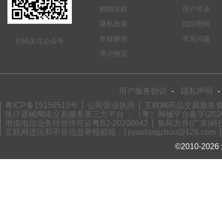
购物流程
用户登录
隐私政策
找回密码
答疑解惑
常见问题
扫码关注公众号
用户协议
用户服务协议
-
隐私声明
-
粤ICP备19156510号
公司营业执照
互联网药品交易服务资格
医疗器械网络交易服务第三方平台 ：（粤）网械平台备字(2020)
增值电信业务经营许可证粤B2-20200642
集药方舟(广东)科技
互联网违法和不良信息举报邮箱：| jiyaofangzhou@126.com
©2010-2