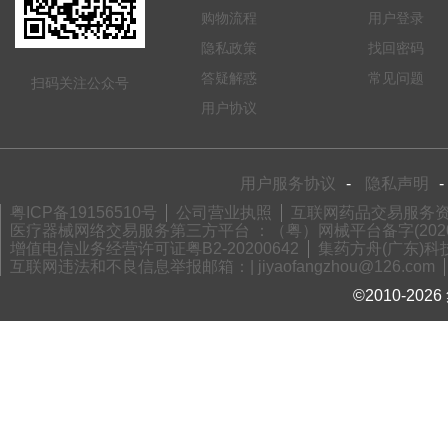
购物流程
用户登录
隐私政策
找回密码
答疑解惑
常见问题
扫码关注公众号
用户协议
用户服务协议
-
隐私声明
-
粤ICP备19156510号
公司营业执照
互联网药品交易服务资格
医疗器械网络交易服务第三方平台 ：（粤）网械平台备字(2020)
增值电信业务经营许可证粤B2-20200642
集药方舟(广东)科技
互联网违法和不良信息举报邮箱：| jiyaofangzhou@126.com
©2010-2