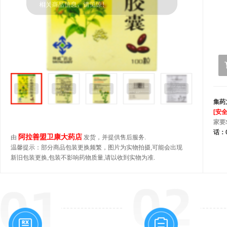
集药
[安
家要
话：0
阿拉善盟卫康大药店
由
发货，并提供售后服务.
温馨提示：部分商品包装更换频繁，图片为实物拍摄,可能会出现
新旧包装更换,包装不影响药物质量,请以收到实物为准.