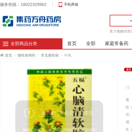
服务热线：18022329962
手机商城
复方氨酚烷胺
首页
全部
家庭常备药
全部商品分类
首页
>
慢性病用药
>
常见慢性病
>
中风
RX
门
通
批 
剂
规
生 