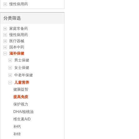
慢性病用药
分类筛选
家庭常备药
慢性病用药
医疗器械
国本中药
滋补保健
男士保健
女士保健
中老年保健
儿童营养
健脑益智
提高免疫
保护视力
DHA/核桃油
维生素A/D
补钙
补锌