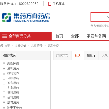
服务热线：18022329962
手机商城
复方氨酚烷胺
首页
全部
家庭常备药
全部商品分类
首页
>
滋补保健
>
儿童营养
>
提高免疫
治病找药
排序方式：
默认
销量
人气
恶性肿瘤
滋补用药
维钙营养
皮肤用药
五官用药
儿童用药
男科用药
妇科用药
肠胃用药
家中常备药