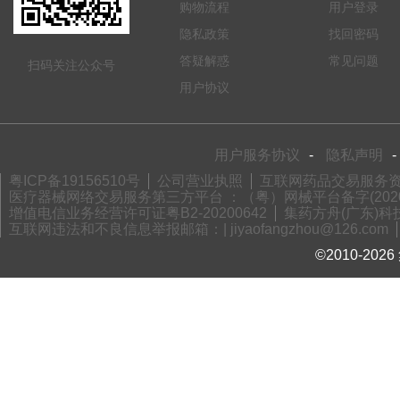
购物流程
用户登录
隐私政策
找回密码
答疑解惑
常见问题
扫码关注公众号
用户协议
用户服务协议
-
隐私声明
-
粤ICP备19156510号
公司营业执照
互联网药品交易服务资格
医疗器械网络交易服务第三方平台 ：（粤）网械平台备字(2020)
增值电信业务经营许可证粤B2-20200642
集药方舟(广东)科技
互联网违法和不良信息举报邮箱：| jiyaofangzhou@126.com
©2010-2