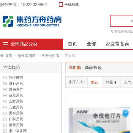
服务热线：18022329962
手机商城
复方氨酚烷胺
首页
全部
家庭常备药
全部商品分类
首页
>
慢性病用药
>
常见慢性病
>
高血脂
治病找药
高血脂
- 商品筛选
恶性肿瘤
排序方式：
默认
销量
人气
滋补用药
维钙营养
皮肤用药
五官用药
儿童用药
男科用药
妇科用药
肠胃用药
家中常备药