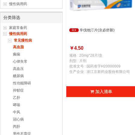
慢性病用药
分类筛选
家庭常备药
辛伐他汀片(京必舒新)
RX
慢性病用药
常见慢性病
高血脂
￥4.50
癫痫
规格 : 20mg*28片/盒
剂型 : 片剂
心律失常
批准文号 : 国药准字H20000009
高血压
生产企业 : 浙江京新药业股份有限公司
糖尿病
性功能障碍
抑郁症
加入清单
乙肝
哮喘
中风
冠心病
丙肝
男性不育症