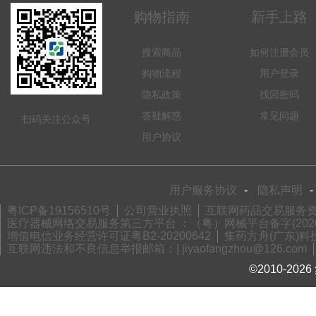
购物指南
新手上路
搜索商品
如何注册会员
购物流程
用户登录
隐私政策
找回密码
答疑解惑
常见问题
扫码关注公众号
用户协议
用户服务协议
-
隐私声明
-
粤ICP备19156510号
公司营业执照
互联网药品交易服务资格
医疗器械网络交易服务第三方平台 ：（粤）网械平台备字(2020)
增值电信业务经营许可证粤B2-20200642
集药方舟(广东)科技
互联网违法和不良信息举报邮箱：| jiyaofangzhou@126.com
©2010-2