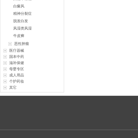
白癜风
精神分裂症
脱发白发
风湿类风湿
牛皮癣
恶性肿瘤
医疗器械
国本中药
滋补保健
母婴专区
成人用品
个护药妆
其它