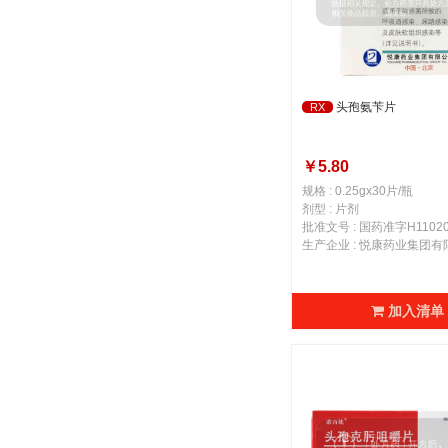
头孢氨苄片
RX
￥5.80
规格 : 0.25gx30片/瓶
剂型 : 片剂
批准文号 : 国药准字H11020
生产企业 : 悦康药业集团有
加入清单