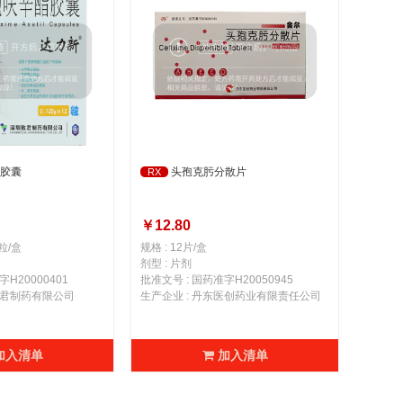
胶囊
头孢克肟分散片
RX
￥12.80
2粒/盒
规格 : 12片/盒
剂型 : 片剂
H20000401
批准文号 : 国药准字H20050945
致君制药有限公司
生产企业 : 丹东医创药业有限责任公司
加入清单
加入清单