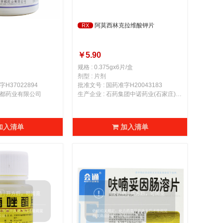
阿莫西林克拉维酸钾片
RX
￥5.90
规格 : 0.375gx6片/盒
剂型 : 片剂
H37022894
批准文号 : 国药准字H20043183
齐都药业有限公司
生产企业 : 石药集团中诺药业(石家庄)有限公司
加入清单
加入清单