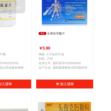
头孢呋辛酯片
RX
￥5.90
0片/瓶
规格 : 0.25gx6片/盒
剂型 : 片剂
H62020392
批准文号 : 国药准字H20000400
生产企业 : 甘肃祁连山药业股份有限公司
生产企业 : 国药集团致君(深圳)制药有限公司
加入清单
加入清单