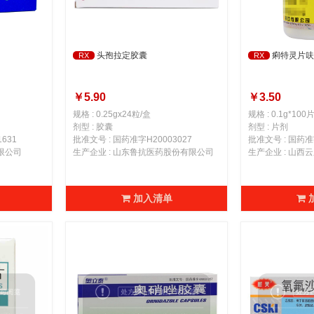
头孢拉定胶囊
痢特灵片呋
RX
RX
￥5.90
￥3.50
规格 : 0.25gx24粒/盒
规格 : 0.1g*100
剂型 : 胶囊
剂型 : 片剂
631
批准文号 : 国药准字H20003027
批准文号 : 国药准
限公司
生产企业 : 山东鲁抗医药股份有限公司
生产企业 : 山西
加入清单