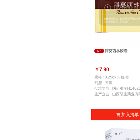
阿莫西林胶囊
RX
￥7.90
规格 : 0.25gx30粒/盒
剂型 : 胶囊
批准文号 : 国药准字H14022
生产企业 : 山西昂生药业
加入清单