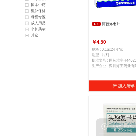
国本中药
滋补保健
母婴专区
成人用品
阿昔洛韦片
RX
个护药妆
其它
￥4.50
规格 : 0.1gx24片/盒
剂型 : 片剂
批准文号 : 国药准字H44021
生产企业 : 深圳海王药业有
加入清单