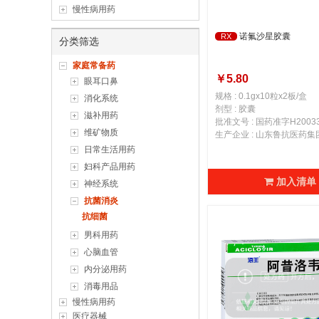
慢性病用药
诺氟沙星胶囊
RX
分类筛选
家庭常备药
￥5.80
眼耳口鼻
规格 : 0.1gx10粒x2板/盒
消化系统
剂型 : 胶囊
滋补用药
批准文号 : 国药准字H20033
维矿物质
日常生活用药
妇科产品用药
加入清单
神经系统
抗菌消炎
抗细菌
男科用药
心脑血管
内分泌用药
消毒用品
慢性病用药
医疗器械