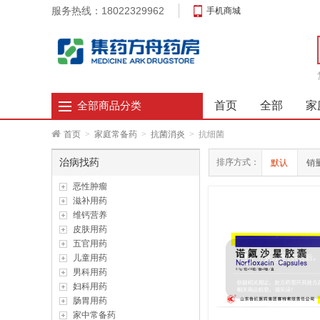
服务热线：18022329962
手机商城
首页
全部
家
全部商品分类
首页
>
家庭常备药
>
抗菌消炎
>
抗细菌
治病找药
排序方式：
默认
销
恶性肿瘤
滋补用药
维钙营养
皮肤用药
五官用药
儿童用药
男科用药
妇科用药
肠胃用药
家中常备药