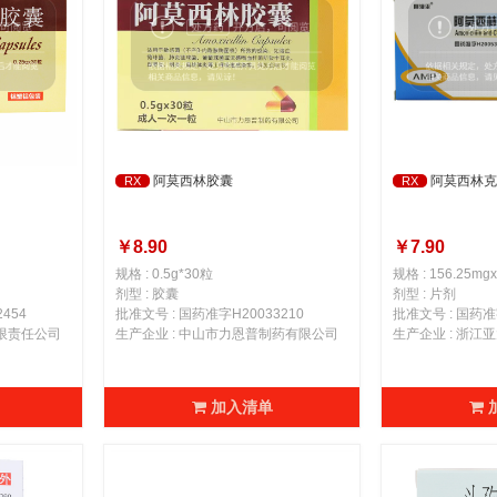
阿莫西林胶囊
阿莫西林克
RX
RX
￥8.90
￥7.90
规格 : 0.5g*30粒
规格 : 156.25mg
剂型 : 胶囊
剂型 : 片剂
454
批准文号 : 国药准字H20033210
批准文号 : 国药准字
有限责任公司
生产企业 : 中山市力恩普制药有限公司
生产企业 : 浙
加入清单