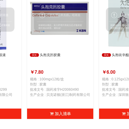
眼液
头孢克肟胶囊
头孢呋辛酯
RX
RX
￥7.80
￥6.00
规格 : 100mgx12粒/盒
规格 : 0.125gx1
剂型 : 胶囊
剂型 : 胶囊
299
批准文号 : 国药准字H20060490
批准文号 : 国药准字
业有限公司
生产企业 : 贝克诺顿(浙江)制药有限公司
生产企业 : 深圳
加入清单