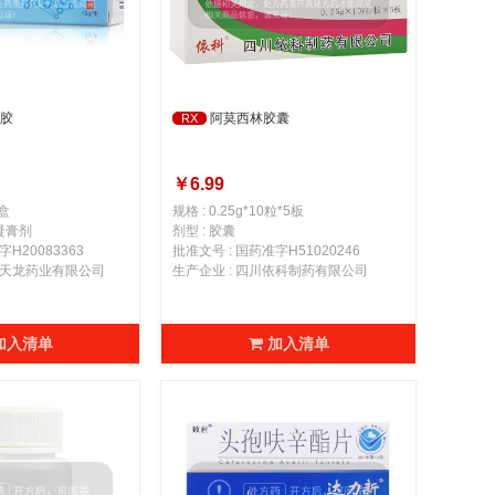
胶
阿莫西林胶囊
RX
￥6.99
/盒
规格 : 0.25g*10粒*5板
/凝膏剂
剂型 : 胶囊
H20083363
批准文号 : 国药准字H51020246
龙江天龙药业有限公司
生产企业 : 四川依科制药有限公司
加入清单
加入清单