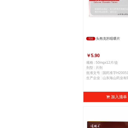
头孢克肟咀嚼片
RX
￥5.90
规格 : 50mgx12片/盒
剂型 : 片剂
批准文号 : 国药准字H20051
生产企业 : 山东海山药业有
加入清单