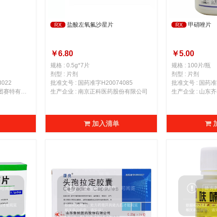
盐酸左氧氟沙星片
甲硝唑片
RX
RX
￥6.80
￥5.00
规格 : 0.5g*7片
规格 : 100片/瓶
剂型 : 片剂
剂型 : 片剂
022
批准文号 : 国药准字H20074085
批准文号 : 国药准字
生产企业 : 山东鲁抗医药集团赛特有限责任公司
生产企业 : 南京正科医药股份有限公司
生产企业 : 山东
加入清单