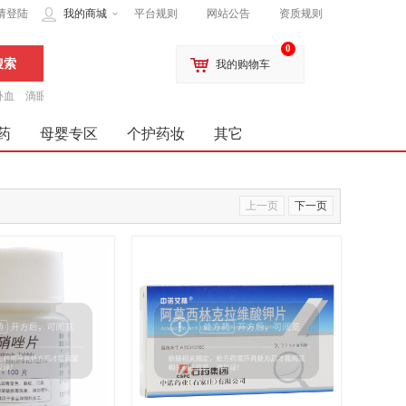
请登陆
我的商城
平台规则
网站公告
资质规则
0
我的购物车
补血
滴眼液
药
母婴专区
个护药妆
其它
上一页
下一页