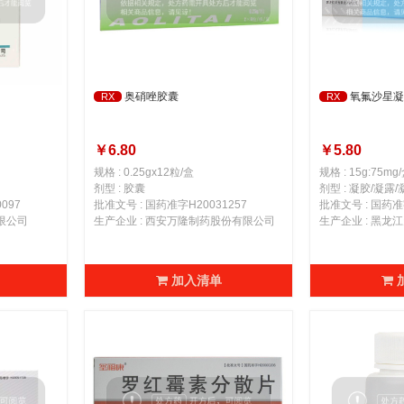
奥硝唑胶囊
氧氟沙星凝
RX
RX
￥6.80
￥5.80
规格 : 0.25gx12粒/盒
规格 : 15g:75mg
剂型 : 胶囊
剂型 : 凝胶/凝露
097
批准文号 : 国药准字H20031257
批准文号 : 国药准字
限公司
生产企业 : 西安万隆制药股份有限公司
生产企业 : 黑
加入清单