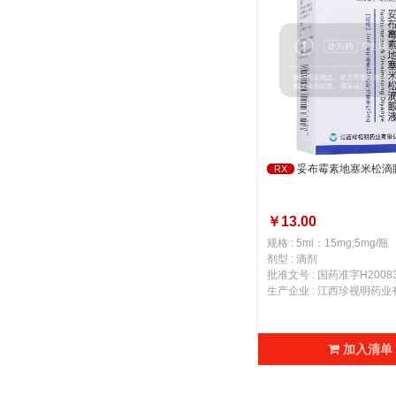
妥布霉素地塞米松滴
RX
￥13.00
规格 : 5ml：15mg;5mg/瓶
剂型 : 滴剂
批准文号 : 国药准字H20083
生产企业 : 江西珍视明药
加入清单