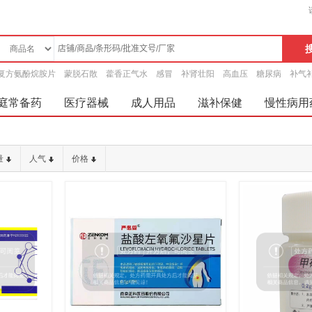
复方氨酚烷胺片
蒙脱石散
藿香正气水
感冒
补肾壮阳
高血压
糖尿病
补气
庭常备药
医疗器械
成人用品
滋补保健
慢性病用
量
人气
价格