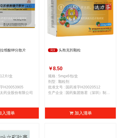
拉维酸钾分散片
头孢克肟颗粒
RX
￥8.50
x12片/盒
规格 : 5mgx6包/盒
剂型 : 颗粒剂
H20053905
批准文号 : 国药准字H20020512
江亚太药业股份有限公司
生产企业 : 国药集团致君（深圳）制药有限公司（原深圳致君制药有限公司）
加入清单
加入清单