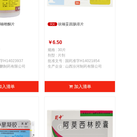
喃唑酮片
呋喃妥因肠溶片
RX
￥6.50
片
规格 : 30片
剂型 : 片剂
字H14023937
批准文号 : 国药准字H14021854
云鹏制药有限公司
生产企业 : 山西汾河制药有限公司
加入清单
加入清单