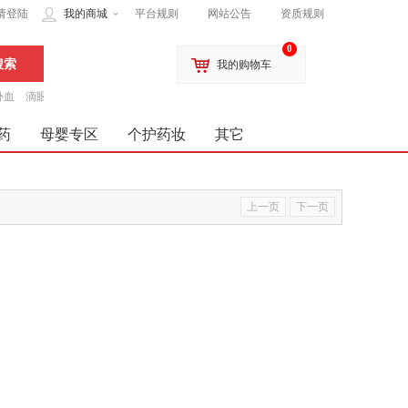
请登陆
我的商城
平台规则
网站公告
资质规则
0
我的购物车
补血
滴眼液
药
母婴专区
个护药妆
其它
上一页
下一页