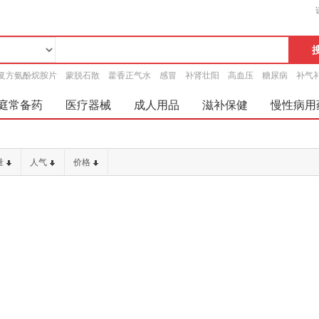
复方氨酚烷胺片
蒙脱石散
藿香正气水
感冒
补肾壮阳
高血压
糖尿病
补气
庭常备药
医疗器械
成人用品
滋补保健
慢性病用
量
人气
价格