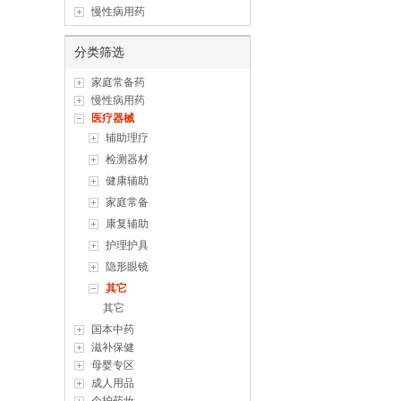
慢性病用药
分类筛选
家庭常备药
慢性病用药
医疗器械
辅助理疗
检测器材
健康辅助
家庭常备
康复辅助
护理护具
隐形眼镜
其它
其它
国本中药
滋补保健
母婴专区
成人用品