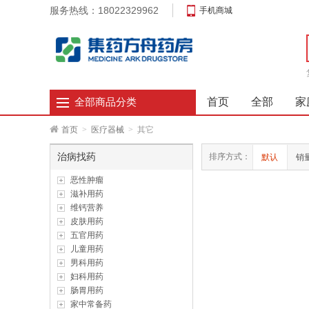
服务热线：18022329962
手机商城
首页
全部
家
全部商品分类
首页
>
医疗器械
>
其它
治病找药
排序方式：
默认
销
恶性肿瘤
滋补用药
维钙营养
皮肤用药
五官用药
儿童用药
男科用药
妇科用药
肠胃用药
家中常备药