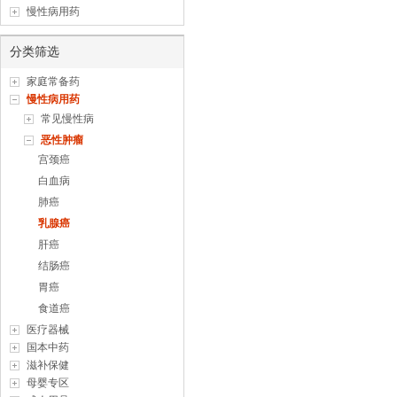
慢性病用药
分类筛选
家庭常备药
慢性病用药
常见慢性病
恶性肿瘤
宫颈癌
白血病
肺癌
乳腺癌
肝癌
结肠癌
胃癌
食道癌
医疗器械
国本中药
滋补保健
母婴专区