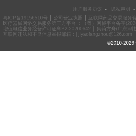
用户服务协议
-
隐私声明
-
粤ICP备19156510号
公司营业执照
互联网药品交易服务资格
医疗器械网络交易服务第三方平台 ：（粤）网械平台备字(2020)
增值电信业务经营许可证粤B2-20200642
集药方舟(广东)科技
互联网违法和不良信息举报邮箱：| jiyaofangzhou@126.com
©2010-2