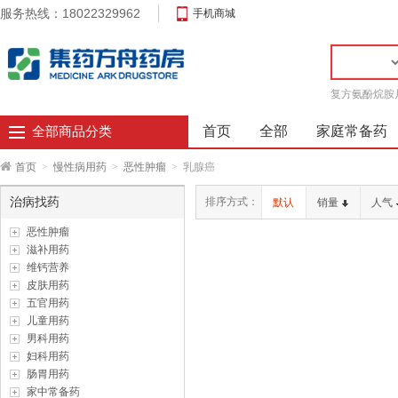
服务热线：18022329962
手机商城
复方氨酚烷胺
首页
全部
家庭常备药
全部商品分类
首页
>
慢性病用药
>
恶性肿瘤
>
乳腺癌
治病找药
排序方式：
默认
销量
人气
恶性肿瘤
滋补用药
维钙营养
皮肤用药
五官用药
儿童用药
男科用药
妇科用药
肠胃用药
家中常备药