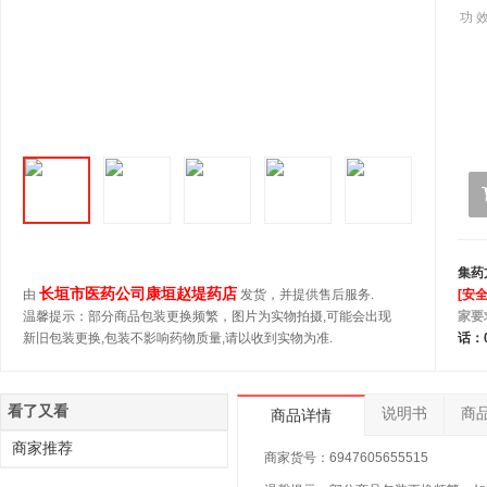
功 效
集药
长垣市医药公司康垣赵堤药店
由
发货，并提供售后服务.
[安
温馨提示：部分商品包装更换频繁，图片为实物拍摄,可能会出现
家要
新旧包装更换,包装不影响药物质量,请以收到实物为准.
话：0
看了又看
说明书
商
商品详情
商家推荐
商家货号：6947605655515