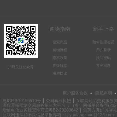
购物指南
新手上路
搜索商品
如何注册会员
购物流程
用户登录
隐私政策
找回密码
答疑解惑
常见问题
扫码关注公众号
用户协议
用户服务协议
-
隐私声明
-
粤ICP备19156510号
公司营业执照
互联网药品交易服务资格
医疗器械网络交易服务第三方平台 ：（粤）网械平台备字(2020)
增值电信业务经营许可证粤B2-20200642
集药方舟(广东)科技
互联网违法和不良信息举报邮箱：| jiyaofangzhou@126.com