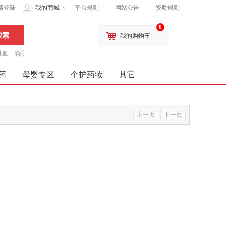
请登陆
我的商城
平台规则
网站公告
资质规则
0
我的购物车
补血
滴眼液
药
母婴专区
个护药妆
其它
上一页
下一页