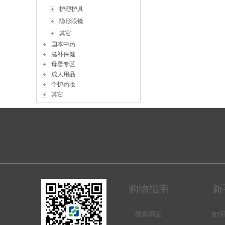
护理护具
隐形眼镜
其它
国本中药
滋补保健
母婴专区
成人用品
个护药妆
其它
购物指南
新
搜索商品
如