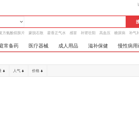
复方氨酚烷胺片
蒙脱石散
藿香正气水
感冒
补肾壮阳
高血压
糖尿病
补气
庭常备药
医疗器械
成人用品
滋补保健
慢性病用
量
人气
价格