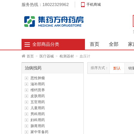
服务热线：18022329962
手机商城
首页
全部
家
全部商品分类
首页
>
医疗器械
>
检测器材
>
血压计
治病找药
排序方式：
默认
销
恶性肿瘤
滋补用药
维钙营养
皮肤用药
五官用药
儿童用药
男科用药
妇科用药
肠胃用药
家中常备药