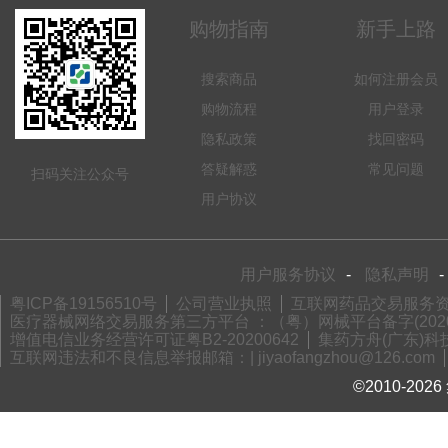
购物指南
新手上路
搜索商品
如何注册会员
购物流程
用户登录
隐私政策
找回密码
答疑解惑
常见问题
扫码关注公众号
用户协议
用户服务协议
-
隐私声明
-
粤ICP备19156510号
公司营业执照
互联网药品交易服务资格
医疗器械网络交易服务第三方平台 ：（粤）网械平台备字(2020)
增值电信业务经营许可证粤B2-20200642
集药方舟(广东)科技
互联网违法和不良信息举报邮箱：| jiyaofangzhou@126.com
©2010-2