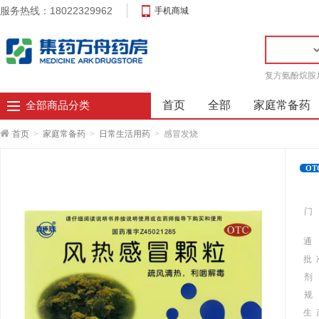
服务热线：18022329962
手机商城
复方氨酚烷胺
首页
全部
家庭常备药
全部商品分类
首页
>
家庭常备药
>
日常生活用药
>
感冒发烧
OT
门
通
批 
剂
规
生 