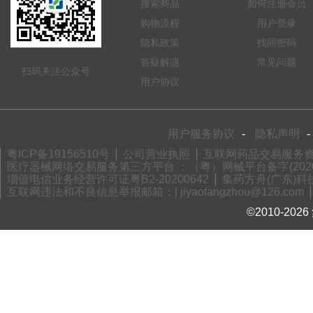
搜索商品
如何注册会员
购物流程
用户登录
隐私政策
找回密码
答疑解惑
常见问题
扫码关注公众号
用户协议
用户服务协议
-
隐私声明
-
粤ICP备19156510号
公司营业执照
互联网药品交易服务资格
医疗器械网络交易服务第三方平台 ：（粤）网械平台备字(2020)
增值电信业务经营许可证粤B2-20200642
集药方舟(广东)科技
互联网违法和不良信息举报邮箱：| jiyaofangzhou@126.com
©2010-2