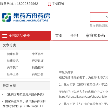
服务热线：18022329962
手机商城
复方氨酚烷胺
首页
全部
家庭常备药
全部商品分类
文章分类
健康科普
中医养生
健康资讯
经营认证
关于我们
购物指南
尊敬的商家:
新手上路
商城公告
根据法律法规的要求，为更好地维护药
1、此次变更
《消费者权益保护》
于2
最新文章
更新后的《集药方舟药房用户协议》全
《集药方舟药房用户服务协议》
https://shop.bjkyy.cn/app/shop/article
国家药监局关于修订洛芬待因制
2、此次变更《入驻商户审核制度》于20
剂说明书的公告（2023年第111