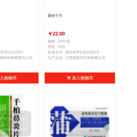
肠炎宁片
￥22.00
规格 : 24片/盒
剂型 : 片剂
Z62021053
批准文号 : 国药准字Z36020518
肃岷海制药有限责任公司
生产企业 : 江西康恩贝中药有限公司
入购物车
加入购物车