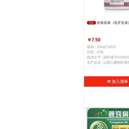
炎痛喜康（吡罗昔康
RX
￥7.50
规格 : 10mg*100片
剂型 : 片剂
批准文号 : 国药准字H14020
生产企业 : 山西云鹏制药有
加入清单