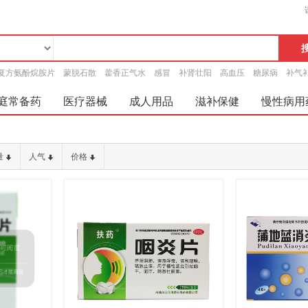
复方氨酚烷胺片
蒙脱石散
藿香正气水
感冒
补肾壮阳
高血压
糖尿病
补气
庭常备药
医疗器械
成人用品
滋补保健
慢性病用
量
人气
价格