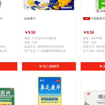
片）
妇炎康片
千柏鼻炎片
RX
￥9.50
￥8.50
规格 : 0.25gx18片x6板/盒
规格 : 100片/瓶
剂型 : 片剂
剂型 : 片剂
802
批准文号 : 国药准字Z44023648
批准文号 : 国药准字
限公司
生产企业 : 广东德鑫制药有限公司
生产企业 : 湖
加入购物车