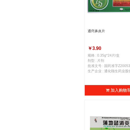
通窍鼻炎片
￥3.90
规格 : 0.35g*24片/盒
剂型 : 片剂
批准文号 : 国药准字Z20053
生产企业 : 通化颐生药业
加入购物