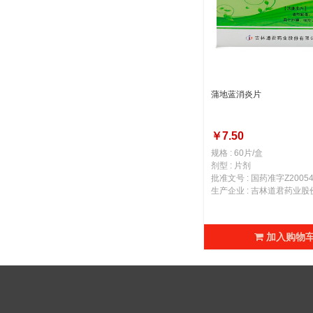
蒲地蓝消炎片
￥7.50
规格 : 60片/盒
剂型 : 片剂
批准文号 : 国药准字Z20054
生产企业 : 吉林道君药业
加入购物