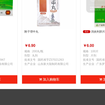
附子理中丸
消炎利胆片
RX
￥6.90
￥6.00
规格 : 200丸/瓶
规格 : 100片
剂型 : 丸剂
剂型 : 片剂
947
批准文号 : 国药准字Z37021263
批准文号 : 国药准字
股份有限公司
生产企业 : 山东新大陆制药有限公司
车
加入购物车