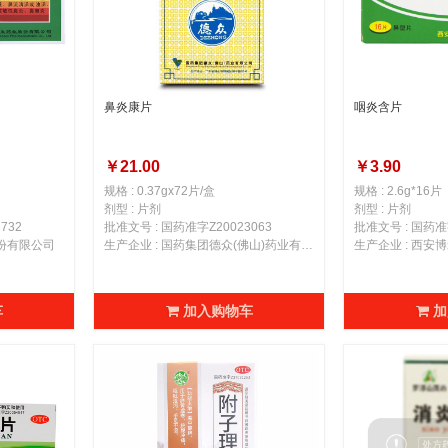
鼻炎康片
咽炎含片
￥21.00
￥3.90
规格 : 0.37gx72片/盒
规格 : 2.6g*16片
剂型 : 片剂
剂型 : 片剂
732
批准文号 : 国药准字Z20023063
批准文号 : 国药准字
股份有限公司
生产企业 : 国药集团德众(佛山)药业有限公司
生产企业 : 西
车
加入购物车
加