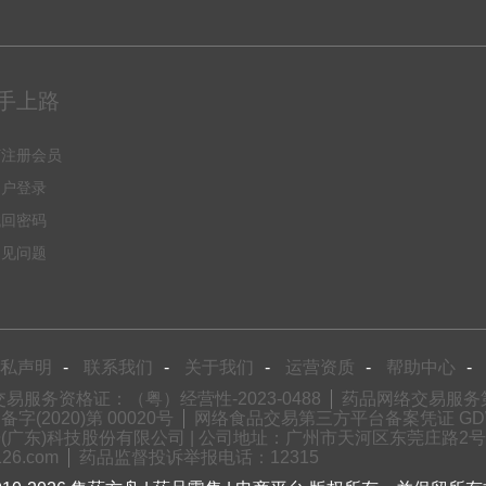
手上路
何注册会员
用户登录
找回密码
常见问题
私声明
-
联系我们
-
关于我们
-
运营资质
-
帮助中心
-
易服务资格证：（粤）经营性-2023-0488
药品网络交易服务第三
2020)第 00020号
网络食品交易第三方平台备案凭证 GDW
(广东)科技股份有限公司 | 公司地址：广州市天河区东莞庄路2号财润国
6.com
药品监督投诉举报电话：12315