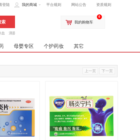
请登陆
我的商城
平台规则
网站公告
资质规则
0
我的购物车
补血
滴眼液
药
母婴专区
个护药妆
其它
上一页
下一页