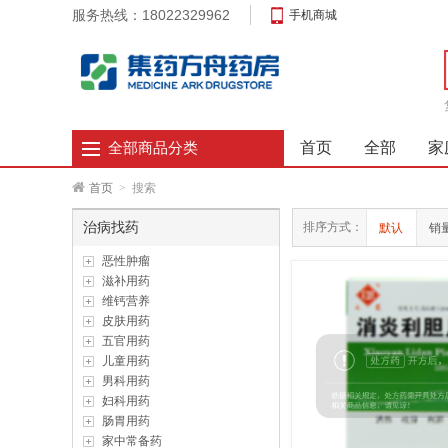
服务热线：18022329962
手机商城
首页
全部
家
全部商品分类
首页
>
搜索
治病找药
排序方式：
默认
销
恶性肿瘤
滋补用药
维钙营养
皮肤用药
五官用药
儿童用药
男科用药
妇科用药
肠胃用药
家中常备药