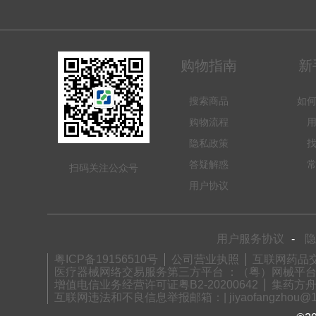
购物指南
新
搜索商品
如
购物流程
隐私政策
答疑解惑
扫码关注公众号
用户协议
用户服务协议
-
隐
粤ICP备19156510号
公司营业执照
互联网药品交
医疗器械网络交易服务第三方平台 ：（粤）网械平台备字(
增值电信业务经营许可证粤B2-20200642
集药方舟
互联网违法和不良信息举报邮箱：| jiyaofangzhou@12