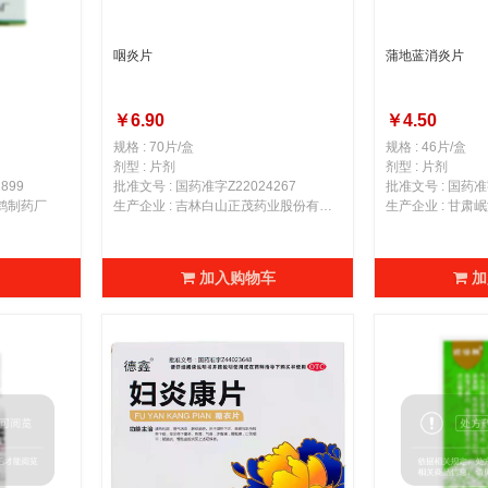
咽炎片
蒲地蓝消炎片
￥6.90
￥4.50
规格 : 70片/盒
规格 : 46片/盒
剂型 : 片剂
剂型 : 片剂
899
批准文号 : 国药准字Z22024267
批准文号 : 国药准字
白鹤制药厂
生产企业 : 吉林白山正茂药业股份有限公司
生产企业 : 甘
加入购物车
加