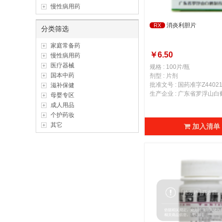
慢性病用药
消炎利胆片
RX
分类筛选
家庭常备药
￥6.50
慢性病用药
医疗器械
规格 : 100片/瓶
国本中药
剂型 : 片剂
批准文号 : 国药准字Z44021
滋补保健
生产企业 : 广东省罗浮山
母婴专区
成人用品
个护药妆
其它
加入清单