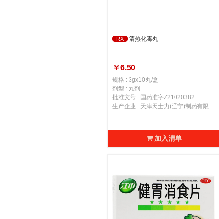
清热化毒丸
RX
￥6.50
规格 : 3gx10丸/盒
剂型 : 丸剂
批准文号 : 国药准字Z21020382
生产企业 : 天津天士力(辽宁)制药有限责任公司
加入清单