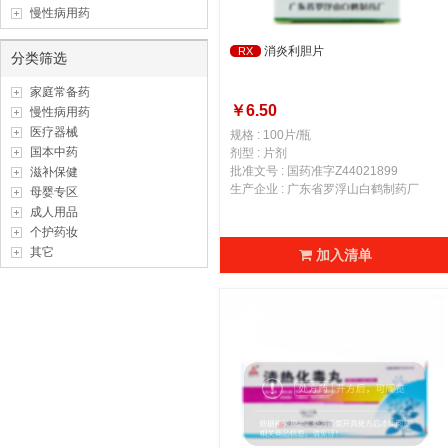
慢性病用药
消炎利胆片
RX
分类筛选
家庭常备药
￥6.50
慢性病用药
医疗器械
规格 : 100片/瓶
国本中药
剂型 : 片剂
批准文号 : 国药准字Z44021899
滋补保健
生产企业 : 广东省罗浮山白鹤制药厂
母婴专区
成人用品
个护药妆
其它
加入清单