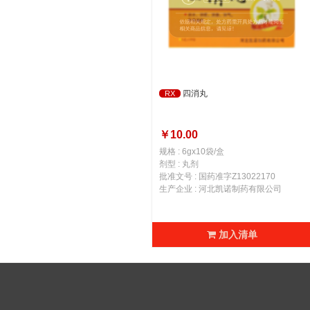
四消丸
RX
￥10.00
规格 : 6gx10袋/盒
剂型 : 丸剂
批准文号 : 国药准字Z13022170
生产企业 : 河北凯诺制药有限公司
加入清单