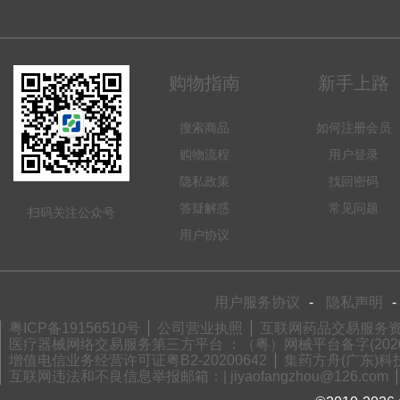
购物指南
新手上路
搜索商品
如何注册会员
购物流程
用户登录
隐私政策
找回密码
答疑解惑
常见问题
扫码关注公众号
用户协议
用户服务协议
-
隐私声明
-
粤ICP备19156510号
公司营业执照
互联网药品交易服务资格
医疗器械网络交易服务第三方平台 ：（粤）网械平台备字(2020)
增值电信业务经营许可证粤B2-20200642
集药方舟(广东)科技
互联网违法和不良信息举报邮箱：| jiyaofangzhou@126.com