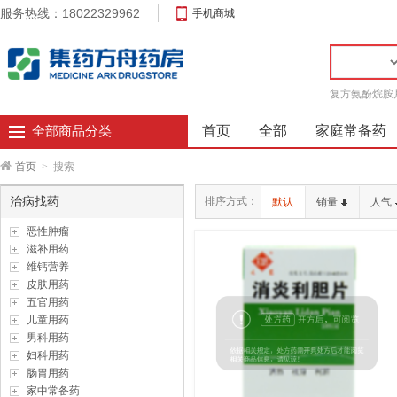
服务热线：18022329962
手机商城
复方氨酚烷胺
首页
全部
家庭常备药
全部商品分类
首页
>
搜索
治病找药
排序方式：
默认
销量
人气
恶性肿瘤
滋补用药
维钙营养
皮肤用药
五官用药
儿童用药
男科用药
妇科用药
肠胃用药
家中常备药