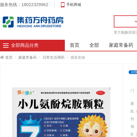
服务热线：18022329962
手机商城
复方氨酚烷胺
首页
全部
家庭常备药
全部商品分类
首页
>
家庭常备药
>
日常生活用药
>
感冒发烧
OT
门
通
批 
剂
规
生 