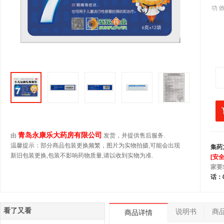
功 效
青岛永康乐大药房有限公司
由
发货，并提供售后服务.
温馨提示：部分商品包装更换频繁，图片为实物拍摄,可能会出现
集药
新旧包装更换,包装不影响药物质量,请以收到实物为准.
[安
家要
话：0
看了又看
说明书
商
商品详情