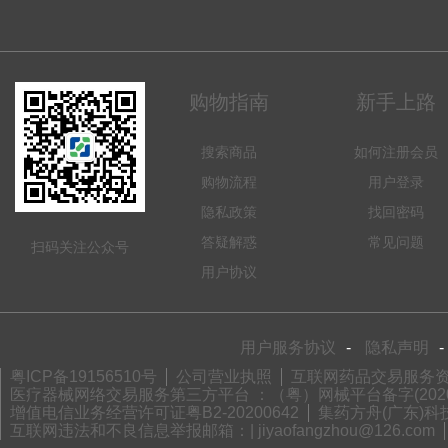
购物指南
新手上路
搜索商品
如何注册会员
购物流程
用户登录
隐私政策
找回密码
答疑解惑
常见问题
扫码关注公众号
用户协议
用户服务协议
-
隐私声明
-
粤ICP备19156510号
公司营业执照
互联网药品交易服务资格
医疗器械网络交易服务第三方平台 ：（粤）网械平台备字(2020)
增值电信业务经营许可证粤B2-20200642
集药方舟(广东)科技
互联网违法和不良信息举报邮箱：| jiyaofangzhou@126.com