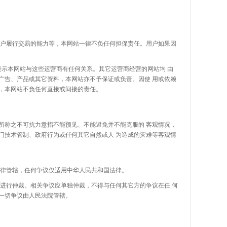
户履行交易的能力等，本网站一律不负任何担保责任。用户如果因
示本网站与这些运营商有任何关系。其它运营商经营的网站均
由
广告、产品或其它资料，本网站亦不予保证或负责。因使
用或依赖
，本网站不负任何直接或间接的责任。
所称之不可抗力意指不能预见、不能避免并不能克服的
客观情况，
门技术管制、政府行为或任何其它自然或人
为造成的灾难等客观情
律管辖，任何争议仅适用中华人民共和国法律。
行仲裁。相关争议应单独仲裁，不得与任何其它方的争议在任
何
一切争议由人民法院管辖。