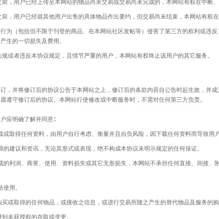
用户已经上传至本网站的物品尚未交易或交易尚未完成的，本网站有权在中断、
用户已经就其他用户出售的具体物品作出要约，但交易尚未结束，本网站有权在中
（包括但不限于刊登的商品、在本网站社区发帖等）侵害了第三方的权利或违反了
所产生的一切损失及费用。
者违反本协议规定，且情节严重的用户，本网站有权终止该用户的其它服务。
修订，并将修订后的协议公告于本网站之上，修订后的条款内容自公告时起生效，并成
自愿遵守修订后的协议。本网站行使修改或中断服务时，不需对任何第三方负责。
用户应明确了解并同意
∶
取得任何资料，由用户自行考虑、衡量并且自负风险，因下载任何资料而导致用户
建议和资讯，无论其形式或表现，绝不构成本协议未明示规定的任何保证。
利润、商誉、使用、资料损失或其它无形损失，本网站不承担任何直接、间接、附
使用。
或取得的任何物品，或接收之信息，或进行交易所随之产生的替代物品及服务的购
到未获授权的存取或变更。