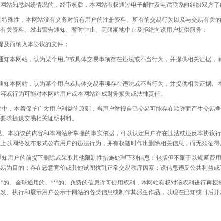
本网站知悉纠纷情况的，经审核后，本网站有权通过电子邮件及电话联系向纠纷双方了
性，本网站没有义务对所有用户的注册资料、所有的交易行为以及与交易有关的其
实有关资料、发出警告通知、暂时中止、无限期地中止及拒绝向该用户提供服务：
被提及而纳入本协议的文件；
方通知本网站，认为某个用户或具体交易事项存在违法或不当行为，并提供相关证据，
方通知本网站，认为某个用户或具体交易事项存在违法或不当行为，并提供相关证据。
内容或行为可能对本网站用户或本网站造成财务损失或法律责任。
本着保护广大用户利益的原则，当用户举报自己交易可能存在欺诈而产生交易争议
及要求提供交易相关证明材料。
协议的内容和本网站所掌握的事实依据，可以认定用户存在违法或违反本协议行为
站上以网络发布形式公布用户的违法行为，并有权随时作出删除相关信息，而无须征得
通知用户的前提下删除或采取其他限制性措施处理下列信息：包括但不限于以规避费用
交易为目的；存在恶意竞价或其他试图扰乱正常交易秩序因素；该信息违反公共利益或
**的、全球通用的、***的、免费的信息许可使用权利，本网站有权对该权利进行再
发、执行和展示用户公示于网站的各类信息或制作其派生作品，以现在已知或日后开