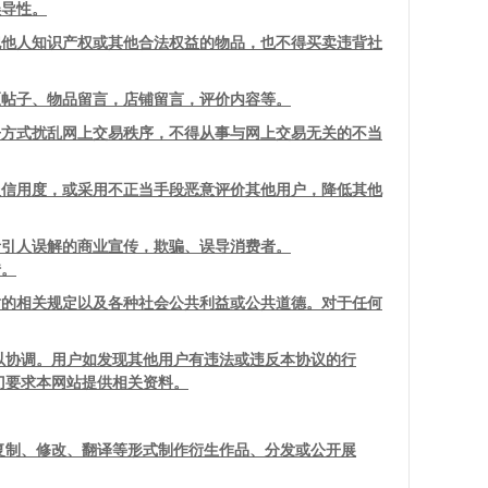
误导性。
犯他人知识产权或其他合法权益的物品，也不得买卖违背社
区帖子、物品留言，店铺留言，评价内容等。
争方式扰乱网上交易秩序，不得从事与网上交易无关的不当
人信用度，或采用不正当手段恶意评价其他用户，降低其他
者引人误解的商业宣传，欺骗、误导消费者。
传。
站的相关规定以及各种社会公共利益或公共道德。对于任何
以协调。用户如发现其他用户有违法或违反本协议的行
门要求本网站提供相关资料。
复制、修改、翻译等形式制作衍生作品、分发或公开展