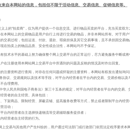
收来自本网站的信息，包括但不限于活动信息、交易信息、促销信息等。
务
义上的
"拍卖商"，仅为用户提供一个信息交流、进行物品买卖的平台，充当买卖双方
在本网站上的交易物品是用户自行上传进行交易的物品，并非本网站所有。对于用户
的交易过程，包括运送、付款、退款、瑕疵担保及其它交易事项，且不承担因交易物
出现在拍卖上的物品品质、安全性或合法性，本网站均不予保证。
术水平的基础上努力确保整个网上交易平台的正常运行，尽力避免服务中断或将中断
注册使用本网站网上交易平台中所遇到的问题及反映的情况及时作出回复。
册资料进行查阅，对存在任何问题或怀疑的注册资料，本网站有权发出通知询问用
务协议、交易规则以及技术等手段，对平台内经营者在平台内的交易、交易价格以及
取不合理费用。
中华人民共和国电子商务法》第三十五条的规定，对平台内经营者在平台内的交易、
内经营者的自主经营。具体包括：
权、下架商品、限制经营、屏蔽店铺、提高服务收费等方式，禁止或者限制平台内经营
经营活动；
制平台内经营者自主选择快递物流等交易辅助服务提供者；
台内经营者自主经营的行为。
网上交易与其他用户产生纠纷的，用户通过司法部门或行政部门依照法定程序要求本