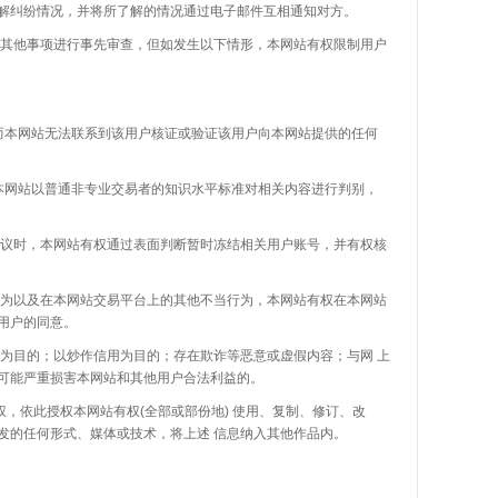
解纠纷情况，并将所了解的情况通过电子邮件互相通知对方。
他事项进行事先审查，但如发生以下情形，本网站有权限制用户
而本网站无法联系到该用户核证或验证该用户向本网站提供的任何
本网站以普通非专业交易者的知识水平标准对相关内容进行判别，
时，本网站有权通过表面判断暂时冻结相关用户账号，并有权核
以及在本网站交易平台上的其他不当行为，本网站有权在本网站
用户的同意。
为目的；以炒作信用为目的；存在欺诈等恶意或虚假内容；与网
上
可能严重损害本网站和其他用户合法利益的。
授权，依此授权本网站有权
(全部或部份地) 使用、复制、修订、改
发的任何形式、媒体或技术，将上述 信息纳入其他作品内。