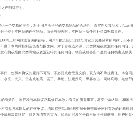
之声明或行为。
宜。
一个交易的平台，对于用户所刊登的交易物品的合法性、真实性及其品质，以及用
购买刊登于本网站的任何物品，而受有损害时，本网站不负任何补偿或赔偿责任。
网上的网站或资源的链接，用户可能会因此连结至其它运营商经营的网站，但不表
，不属于本网站控制及负责范围之内。对于存在或来源于此类网站或资源的任何内容、
源发布的或经由此类网站或资源获得的任何内容、物品或服务所产生的任何损害或损失
外事件，使得本协议的履行不可能、不必要或者无意义的，双方均不承担责任。本合同
风、水灾、火灾、雷击或地震、罢工、暴动、法定疾病、黑客攻击、网络病毒、电信部
效性、履行和与本协议及其修订本效力有关的所有事宜，将受中华人民共和国法
起与本网站的任何争议，均应提交深圳仲裁委员会按照该会届时有效的仲裁规则进
该仲裁裁决是终局，对各方均有约束力。如果所涉及的争议不适于仲裁解决，用户同意