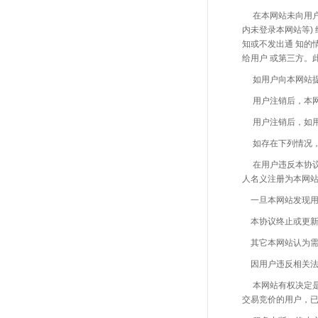
在本网站未向用
内未登录本网站等)
知或不发出通 知的
给用户 或第三方。
如用户向本网站提出注
用户注销后，本
用户注销后，如用户在
如存在下列情况，本
在用户违反本协议相关
人名义注册为本网
一旦本网站发现用户注
本协议终止或更新时
其它本网站认为需终
因用户违反相关法律法
本网站有权决定是否在
交易竞价的用户，