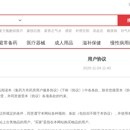
复方氨酚烷胺片
蒙脱石散
藿香正气水
感冒
补肾壮阳
高血压
糖尿病
补气
庭常备药
医疗器械
成人用品
滋补保健
慢性病用
用户协议
2020-11-04 11:40
读本《集药方舟药房用户服务协议》
(下称《协议》) 中各条款。除非您接受本
接受，并同意接受本《协议》各项条款的约束。
所规定的条件，同意遵守本网站各种规则、条款（包括但不限于本协议），并使用
上出售物品的用户。"买家"是指在本网站购买物品的用户。