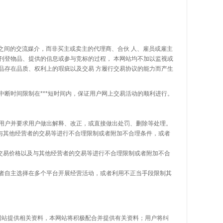
之间的交流媒介，而非买主或卖主的代理商、合伙 人、雇员或雇主
刊登物品、提供的信息或参与竞标的过程， 本网站均不加以监视或
品存在品质、权利上的瑕疵以及交易 方履行交易协议的能力而产生
时间限制在***短时间内，保证用户网上交易活动的顺利进行。
户并要求用户做出解释、改正，或直接做出处罚、删除等处理。
与其他经营者的交易等进行不合理限制或者附加不合理条件，或者
交易价格以及与其他经营者的交易等进行不合理限制或者附加不合
者自主选择在多个平台开展经营活动，或者利用不正当手段限制其
网站提供相关资料，本网站将积极配合并提供有关资料；用户将纠