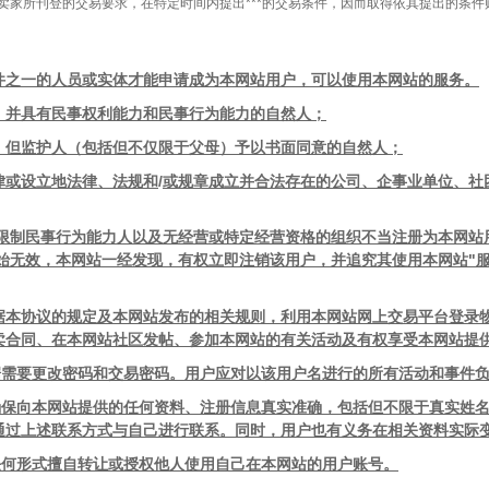
家所刊登的交易要求，在特定时间内提出***的交易条件，因而取得依其提出的条件
件之一的人员或实体才能申请成为本网站用户，可以使用本网站的服务。
，并具有民事权利能力和民事行为能力的自然人；
，但监护人（包括但不仅限于父母）予以书面同意的自然人；
律或设立地法律、法规和
/
或规章成立并合法存在的公司、企事业单位、社
限制民事行为能力人以及无经营或特定经营资格的组织不当注册为本网站
始无效，本网站一经发现，有权立即注销该用户，并追究其使用本网站
"
据本协议的规定及本网站发布的相关规则，利用本网站网上交易平台登录
卖合同、在本网站社区发帖、参加本网站的有关活动及有权享受本网站提
据需要更改密码和交易密码。用户应对以该用户名进行的所有活动和事件
确保向本网站提供的任何资料、注册信息真实准确，包括但不限于真实姓
通过上述联系方式与自己进行联系。同时，用户也有义务在相关资料实际
任何形式擅自转让或授权他人使用自己在本网站的用户账号。