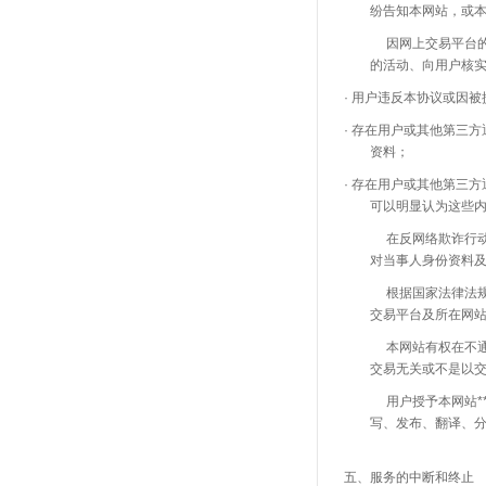
纷告知本网站，或
因网上交易平台的特殊
的活动、向用户核
· 用户违反本协议或因
· 存在用户或其他第三
资料；
· 存在用户或其他第三
可以明显认为这些
在反网络欺诈行动中，
对当事人身份资料
根据国家法律法规、本
交易平台及所在网
本
网站有权在不
交易无关或不是以
用
户授予本网站*
写、发布、翻译、分
五、服务的中断和终止