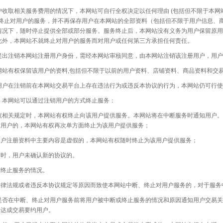
户收取相关服务费用的情况下，本网站可自行全权决定以任何理由
(包括但不限于本网
 终止对用户的服务，并不再保存用户在本网站的全部资料（包括但不限于用户信息、
情况下，随时停止提供全部或部分服务。服务终止后，本网站没有义务为用户保留原
此外，本网站不就终止对用户的服务而对用户或任何第三方承担任何责任。
销本网站注册用户身份，需经本网站审核同意，由本网站注销该注册用户，用户即
网站有权保留该用户的资料
,包括但不限于以前的用户资料、店铺资料、商品资料和交
注销前在本网站交易平台上存在违法行为或违反本协议的行为，本网站仍可行使
网站可以通过注销用户的方式终止服务：
规定时，本网站有权终止向该用户提供服务。本网站将在中断服务时通知用户。但
站用户的，本网站有权再次单方面终止为该用户提供服务；
册资料中主要内容是虚假的，本网站有权随时终止为该用户提供服务；
，用户未确认新的协议的。
止服务的情况。
规或者违反本协议规定等原因而致使本网站中断、终止对用户服务的，对于服务中
中断、终止对用户服务前将用户被中断或终止服务的情况和原因通知用户交易关系
已达成交易要约用户。