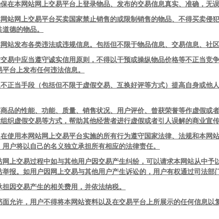
确保在本网站网上交易平台上登录物品、发布的交易信息真实、准确，无
本网站网上交易平台买卖国家禁止销售的或限制销售的物品、不得买卖侵
共道德的物品。
本网站发布各类违法或违规信息。包括但不限于物品信息、交易信息、社
站交易中应当遵守诚实信用原则，不得以干预或操纵物品价格等不正当竞
易平台上发布任何违法信息。
取不正当手段（包括但不限于虚假交易、互换好评等方式）提高自身或他
其商品的性能、功能、质量、销售状况、用户评价、曾获荣誉等作虚假或
织虚假交易等方式，帮助其他经营者进行虚假或者引人误解的商业宣
己在使用本网站网上交易平台实施的所有行为遵守国家法律、法规和本网
，用户将以自己的名义独立承担所有相应的法律责任。
站网上交易过程中如与其他用户因交易产生纠纷，可以请求本网站从中予
站举报。如用户因网上交易与其他用户产生诉讼的，用户有权通过司法部
承担因交易产生的相关费用，并依法纳税。
书面允许，用户不得将本网站资料以及在交易平台上所展示的任何信息以