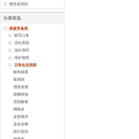
慢性病用药
分类筛选
家庭常备药
眼耳口鼻
消化系统
滋补用药
维矿物质
日常生活用药
解热镇痛
银屑病
感冒发烧
咳嗽哮喘
清热解毒
咽喉炎
皮肤瘙痒
皮炎皮癣
跌打损伤