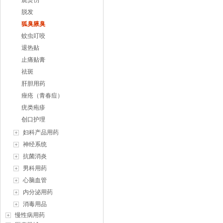
烧烫伤
脱发
狐臭腋臭
蚊虫叮咬
退热贴
止痛贴膏
祛斑
肝胆用药
痤疮（青春痘）
疣类疱疹
创口护理
妇科产品用药
神经系统
抗菌消炎
男科用药
心脑血管
内分泌用药
消毒用品
慢性病用药