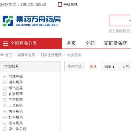
服务热线：18022329962
手机商城
复方氨酚烷胺
首页
全部
家庭常备药
全部商品分类
首页
>
家庭常备药
>
日常生活用药
>
狐臭腋臭
治病找药
排序方式：
默认
销量
人气
恶性肿瘤
滋补用药
维钙营养
皮肤用药
五官用药
儿童用药
男科用药
妇科用药
肠胃用药
家中常备药