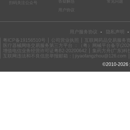
答疑解惑
常见问题
扫码关注公众号
用户协议
用户服务协议
-
隐私声明
-
粤ICP备19156510号
公司营业执照
互联网药品交易服务资格
医疗器械网络交易服务第三方平台 ：（粤）网械平台备字(2020)
增值电信业务经营许可证粤B2-20200642
集药方舟(广东)科技
互联网违法和不良信息举报邮箱：| jiyaofangzhou@126.com
©2010-2