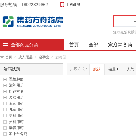
服务热线：18022329962
手机商城
复方氨酚烷胺
首页
全部
家庭常备药
全部商品分类
首页
>
成人用品
>
避孕套
>
超薄型
治病找药
排序方式：
默认
销量
人气
恶性肿瘤
滋补用药
维钙营养
皮肤用药
五官用药
儿童用药
男科用药
妇科用药
肠胃用药
家中常备药