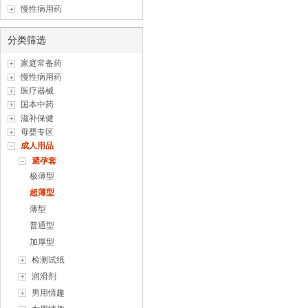
慢性病用药
分类筛选
家庭常备药
慢性病用药
医疗器械
国本中药
滋补保健
母婴专区
成人用品
避孕套
极薄型
超薄型
薄型
普通型
加厚型
检测试纸
润滑剂
男用情趣