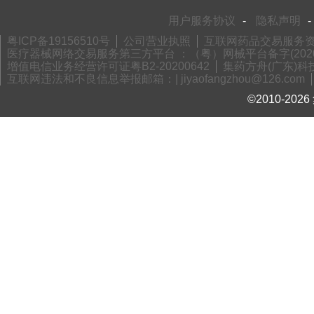
用户服务协议
-
隐私声明
-
粤ICP备19156510号
公司营业执照
互联网药品交易服务资格
医疗器械网络交易服务第三方平台 ：（粤）网械平台备字(2020)
增值电信业务经营许可证粤B2-20200642
集药方舟(广东)科技
互联网违法和不良信息举报邮箱：| jiyaofangzhou@126.com
©2010-2