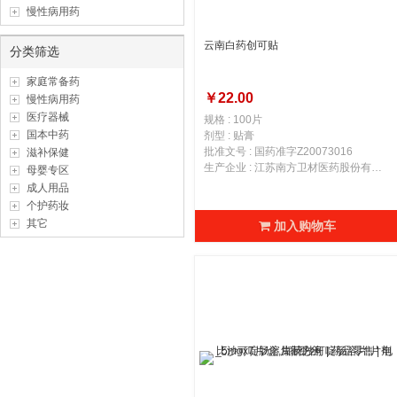
慢性病用药
云南白药创可贴
分类筛选
家庭常备药
￥22.00
慢性病用药
医疗器械
规格 : 100片
国本中药
剂型 : 贴膏
批准文号 : 国药准字Z20073016
滋补保健
生产企业 : 江苏南方卫材医药股份有限公司
母婴专区
成人用品
个护药妆
其它
加入购物车