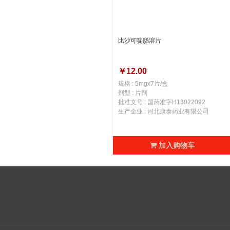
比沙可啶肠溶片
￥12.00
规格 : 5mgx7片/盒
剂型 : 片剂
批准文号 : 国药准字H13022092
生产企业 : 河北康泰药业有限公司
加入购物车