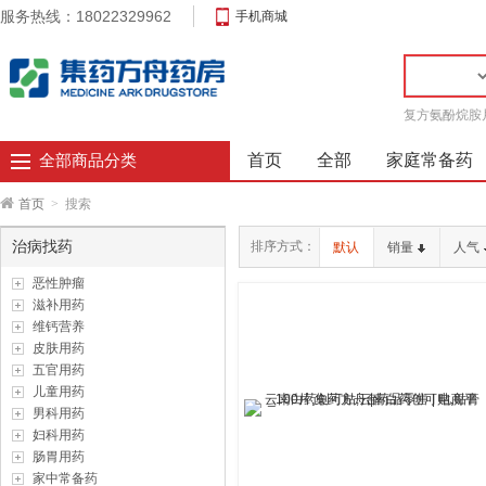
服务热线：18022329962
手机商城
复方氨酚烷胺
首页
全部
家庭常备药
全部商品分类
首页
>
搜索
治病找药
排序方式：
默认
销量
人气
恶性肿瘤
滋补用药
维钙营养
皮肤用药
五官用药
儿童用药
男科用药
妇科用药
肠胃用药
家中常备药