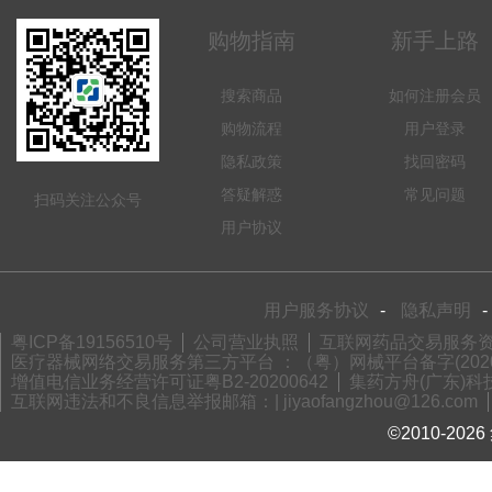
购物指南
新手上路
搜索商品
如何注册会员
购物流程
用户登录
隐私政策
找回密码
答疑解惑
常见问题
扫码关注公众号
用户协议
用户服务协议
-
隐私声明
-
粤ICP备19156510号
公司营业执照
互联网药品交易服务资格
医疗器械网络交易服务第三方平台 ：（粤）网械平台备字(2020)
增值电信业务经营许可证粤B2-20200642
集药方舟(广东)科技
互联网违法和不良信息举报邮箱：| jiyaofangzhou@126.com
©2010-2