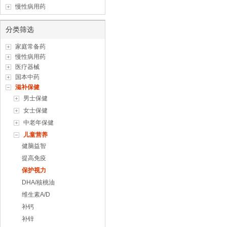
慢性病用药
分类筛选
家庭常备药
慢性病用药
医疗器械
国本中药
滋补保健
男士保健
女士保健
中老年保健
儿童营养
健脑益智
提高免疫
保护视力
DHA/核桃油
维生素A/D
补钙
补锌