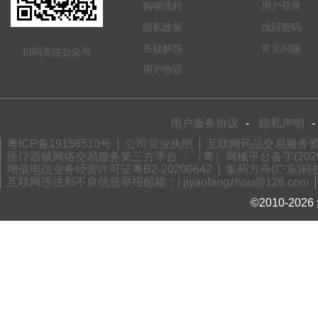
购物流程
用户登录
隐私政策
找回密码
答疑解惑
常见问题
扫码关注公众号
用户协议
用户服务协议
-
隐私声明
-
粤ICP备19156510号
公司营业执照
互联网药品交易服务资格
医疗器械网络交易服务第三方平台 ：（粤）网械平台备字(2020)
增值电信业务经营许可证粤B2-20200642
集药方舟(广东)科技
互联网违法和不良信息举报邮箱：| jiyaofangzhou@126.com
©2010-2