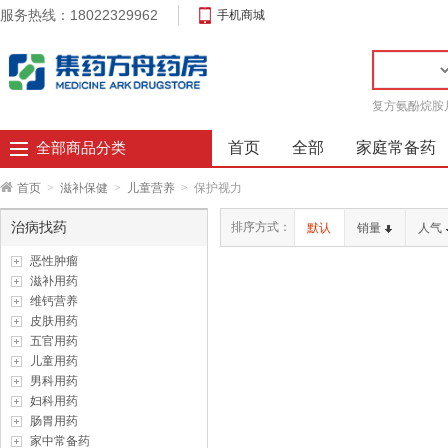
服务热线：18022329962
手机商城
复方氨酚烷胺
首页
全部
家庭常备药
全部商品分类
首页
>
滋补保健
>
儿童营养
>
保护视力
治病找药
排序方式：
默认
销量
人气
恶性肿瘤
滋补用药
维钙营养
皮肤用药
五官用药
儿童用药
男科用药
妇科用药
肠胃用药
家中常备药