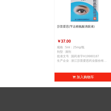
莎普爱思(苄达赖氨酸滴眼液)
￥37.00
规格 : 5ml：25mg/瓶
剂型 : 滴剂
批准文号 : 国药准字H19980187
生产企业 : 浙江莎普爱思药业股份有限公司
加入购物车