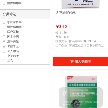
慢性病用药
珍珠明目滴眼液
分类筛选
家庭常备药
￥3.50
慢性病用药
医疗器械
规格 : 8ml
国本中药
剂型 : 滴剂
批准文号 : 国药准字Z20073104
滋补保健
生产企业 : 苏州工业园区天龙制药有限公司
母婴专区
成人用品
个护药妆
其它
加入购物车