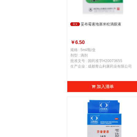
妥布霉素地塞米松滴眼液
RX
￥6.50
规格 : 5ml/瓶/盒
剂型 : 滴剂
批准文号 : 国药准字H20073655
生产企业 : 成都青山利康药业有限公司
加入清单