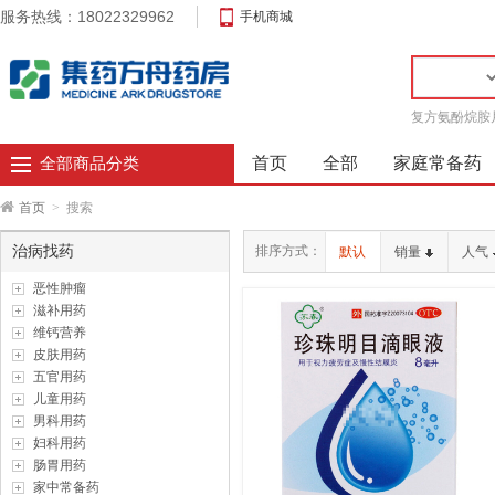
服务热线：18022329962
手机商城
复方氨酚烷胺
首页
全部
家庭常备药
全部商品分类
首页
>
搜索
治病找药
排序方式：
默认
销量
人气
恶性肿瘤
滋补用药
维钙营养
皮肤用药
五官用药
儿童用药
男科用药
妇科用药
肠胃用药
家中常备药