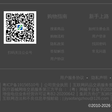
购物指南
新手上路
搜索商品
如何注册会员
购物流程
用户登录
隐私政策
找回密码
答疑解惑
常见问题
扫码关注公众号
用户协议
用户服务协议
-
隐私声明
-
粤ICP备19156510号
公司营业执照
互联网药品交易服务资格
医疗器械网络交易服务第三方平台 ：（粤）网械平台备字(2020)
增值电信业务经营许可证粤B2-20200642
集药方舟(广东)科技
互联网违法和不良信息举报邮箱：| jiyaofangzhou@126.com
©2010-2