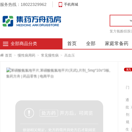
服务热线：18022329962
手机商城
复方氨酚烷胺
首页
全部
家庭常备药
全部商品分类
首页
>
慢性病用药
>
常见慢性病
>
高血压
RX
门
通
批 
剂
规
生 