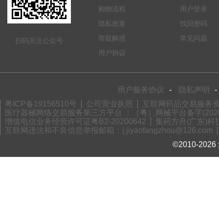
购物流程
用户登录
隐私政策
找回密码
答疑解惑
常见问题
扫码关注公众号
用户协议
用户服务协议
-
隐私声明
-
粤ICP备19156510号
公司营业执照
互联网药品交易服务资格
医疗器械网络交易服务第三方平台 ：（粤）网械平台备字(2020)
增值电信业务经营许可证粤B2-20200642
集药方舟(广东)科技
互联网违法和不良信息举报邮箱：| jiyaofangzhou@126.com
©2010-2