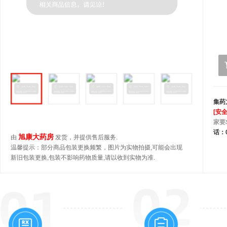
集药
[安
家要
话：0
旭康大药房
由
发货，并提供售后服务.
温馨提示：部分商品包装更换频繁，图片为实物拍摄,可能会出现
新旧包装更换,包装不影响药物质量,请以收到实物为准.