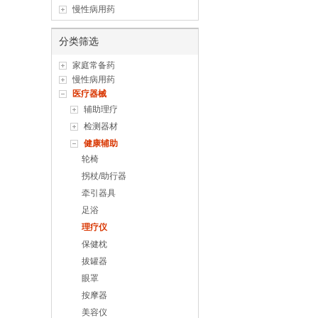
慢性病用药
分类筛选
家庭常备药
慢性病用药
医疗器械
辅助理疗
检测器材
健康辅助
轮椅
拐杖/助行器
牵引器具
足浴
理疗仪
保健枕
拔罐器
眼罩
按摩器
美容仪