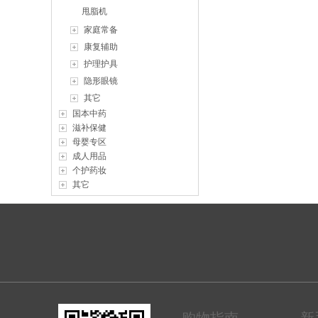
甩脂机
家庭常备
康复辅助
护理护具
隐形眼镜
其它
国本中药
滋补保健
母婴专区
成人用品
个护药妆
其它