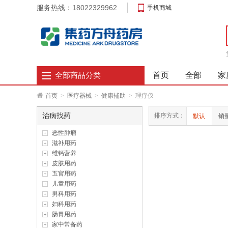
服务热线：18022329962
手机商城
首页
全部
家
全部商品分类
首页
>
医疗器械
>
健康辅助
>
理疗仪
治病找药
排序方式：
默认
销
恶性肿瘤
滋补用药
维钙营养
皮肤用药
五官用药
儿童用药
男科用药
妇科用药
肠胃用药
家中常备药