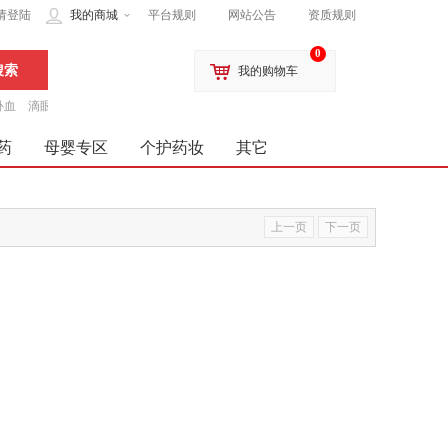
请登陆
我的商城
平台规则
网站公告
资质规则
0
我的购物车
补血
滴眼液
药
母婴专区
个护药妆
其它
上一页
下一页