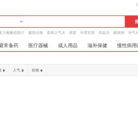
复方氨酚烷胺片
蒙脱石散
藿香正气水
感冒
补肾壮阳
高血压
糖尿病
补气
庭常备药
医疗器械
成人用品
滋补保健
慢性病用
量
人气
价格