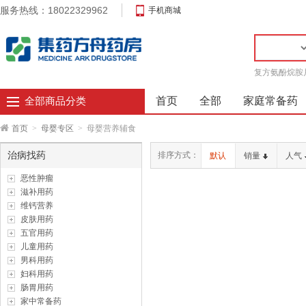
服务热线：18022329962
手机商城
复方氨酚烷胺
首页
全部
家庭常备药
全部商品分类
首页
>
母婴专区
>
母婴营养辅食
治病找药
排序方式：
默认
销量
人气
恶性肿瘤
滋补用药
维钙营养
皮肤用药
五官用药
儿童用药
男科用药
妇科用药
肠胃用药
家中常备药