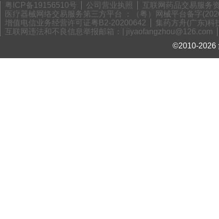
粤ICP备19156510号
公司营业执照
互联网药品交易服务资格
医疗器械网络交易服务第三方平台 ：（粤）网械平台备字(2020)
增值电信业务经营许可证粤B2-20200642
集药方舟(广东)科技
互联网违法和不良信息举报邮箱：| jiyaofangzhou@126.com
©2010-2