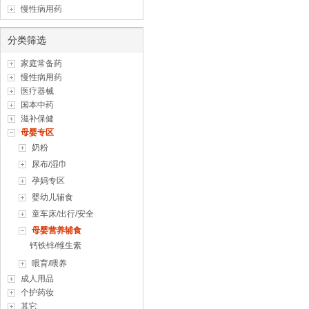
慢性病用药
分类筛选
家庭常备药
慢性病用药
医疗器械
国本中药
滋补保健
母婴专区
奶粉
尿布/湿巾
孕妈专区
婴幼儿辅食
童车床/出行/安全
母婴营养辅食
钙铁锌/维生素
喂育/喂养
成人用品
个护药妆
其它