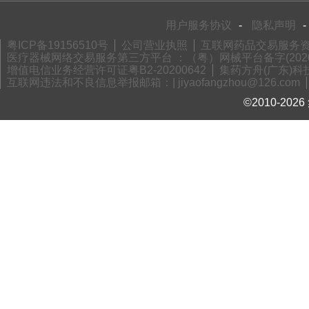
用户服务协议
-
隐私声明
-
粤ICP备19156510号
公司营业执照
互联网药品交易服务资格
医疗器械网络交易服务第三方平台 ：（粤）网械平台备字(2020)
增值电信业务经营许可证粤B2-20200642
集药方舟(广东)科技
互联网违法和不良信息举报邮箱：| jiyaofangzhou@126.com
©2010-2