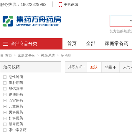
服务热线：18022329962
手机商城
复方氨酚烷胺
首页
全部
家庭常备药
全部商品分类
首页
>
家庭常备药
>
神经系统
>
多动症
治病找药
排序方式：
默认
销量
人气
恶性肿瘤
滋补用药
维钙营养
皮肤用药
五官用药
儿童用药
男科用药
妇科用药
肠胃用药
家中常备药