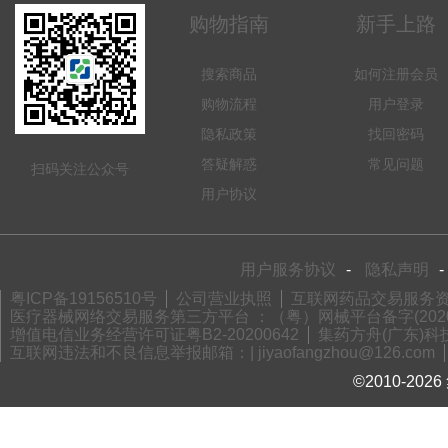
购物指南
新手上路
搜索商品
如何注册会员
购物流程
用户登录
隐私政策
找回密码
答疑解惑
常见问题
扫码关注公众号
用户协议
用户服务协议
-
隐私声明
-
粤ICP备19156510号
公司营业执照
互联网药品交易服务资格
医疗器械网络交易服务第三方平台 ：（粤）网械平台备字(2020)
增值电信业务经营许可证粤B2-20200642
集药方舟(广东)科技
互联网违法和不良信息举报邮箱：| jiyaofangzhou@126.com
©2010-2