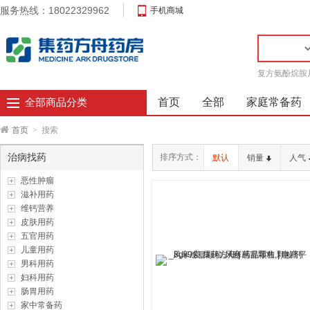
服务热线：18022329962
手机商城
复方氨酚烷胺
首页
全部
家庭常备药
全部商品分类
首页
>
搜索
治病找药
排序方式：
默认
销量
人气
恶性肿瘤
滋补用药
维钙营养
皮肤用药
五官用药
儿童用药
男科用药
妇科用药
肠胃用药
家中常备药