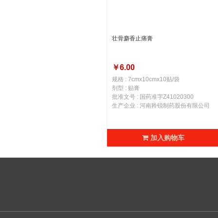
壮骨麝香止痛膏
￥6.00
规格 : 7cmx10cmx10贴/袋
剂型 : 贴膏
批准文号 : 国药准字Z41020300
生产企业 : 河南羚锐制药股份有限公司
加入购物车