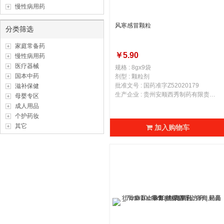
慢性病用药
风寒感冒颗粒
分类筛选
家庭常备药
￥5.90
慢性病用药
医疗器械
规格 : 8gx9袋
国本中药
剂型 : 颗粒剂
批准文号 : 国药准字Z52020179
滋补保健
生产企业 : 贵州安顺西秀制药有限责任公司
母婴专区
成人用品
个护药妆
其它
加入购物车