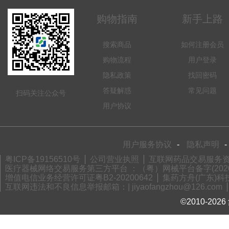
购物指南
新手上路
搜索商品
如何注册会员
购物流程
用户登录
隐私政策
找回密码
答疑解惑
常见问题
扫码关注公众号
用户协议
用户服务协议
-
隐私声明
-
粤ICP备19156510号
公司营业执照
互联网药品交易服务资格
医疗器械网络交易服务第三方平台 ：（粤）网械平台备字(2020)
增值电信业务经营许可证粤B2-20200642
集药方舟(广东)科技
互联网违法和不良信息举报邮箱：| jiyaofangzhou@126.com
©2010-2