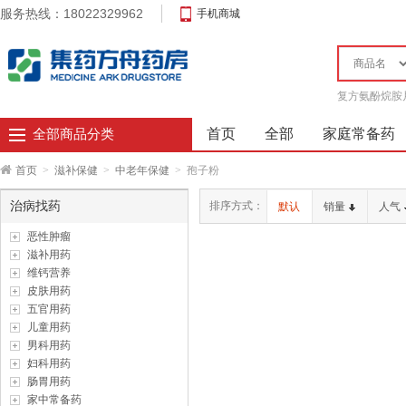
服务热线：18022329962
手机商城
复方氨酚烷胺
首页
全部
家庭常备药
全部商品分类
首页
>
滋补保健
>
中老年保健
>
孢子粉
治病找药
排序方式：
默认
销量
人气
恶性肿瘤
滋补用药
维钙营养
皮肤用药
五官用药
儿童用药
男科用药
妇科用药
肠胃用药
家中常备药