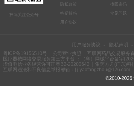
隐私政策
找回密码
答疑解惑
常见问题
扫码关注公众号
用户协议
用户服务协议
-
隐私声明
-
粤ICP备19156510号
公司营业执照
互联网药品交易服务资格
医疗器械网络交易服务第三方平台 ：（粤）网械平台备字(2020)
增值电信业务经营许可证粤B2-20200642
集药方舟(广东)科技
互联网违法和不良信息举报邮箱：| jiyaofangzhou@126.com
©2010-2