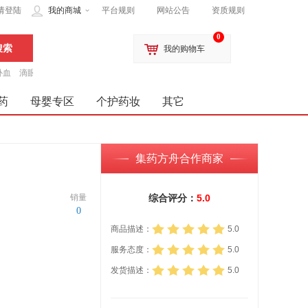
请登陆
我的商城
平台规则
网站公告
资质规则
0
我的购物车
补血
滴眼液
药
母婴专区
个护药妆
其它
集药方舟合作商家
销量
综合评分：
5.0
0
商品描述：
5.0
服务态度：
5.0
发货描述：
5.0