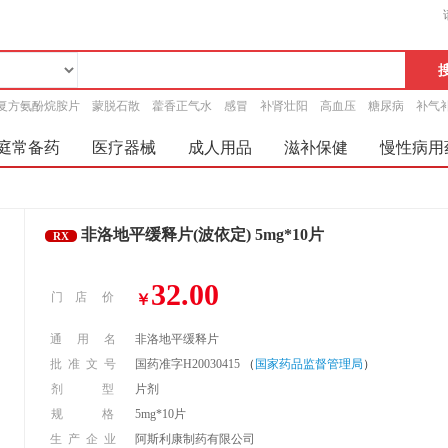
复方氨酚烷胺片
蒙脱石散
藿香正气水
感冒
补肾壮阳
高血压
糖尿病
补气
庭常备药
医疗器械
成人用品
滋补保健
慢性病用
非洛地平缓释片(波依定) 5mg*10片
RX
32.00
门 店 价
￥
通 用 名
非洛地平缓释片
批 准 文 号
国药准字H20030415
（
国家药品监督管理局
）
剂 型
片剂
规 格
5mg*10片
生 产 企 业
阿斯利康制药有限公司