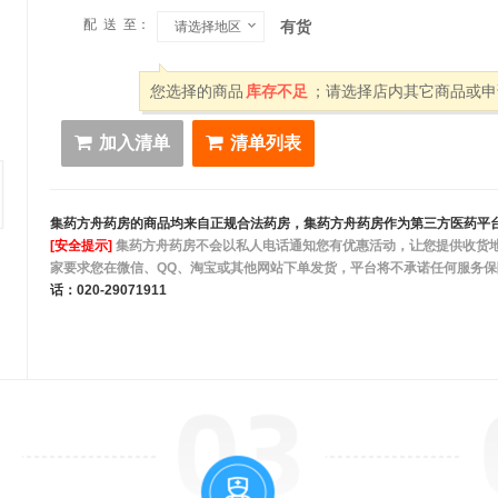
配 送 至：
有货
请选择地区
您选择的商品
库存不足
；请选择店内其它商品或申
加入清单
清单列表
集药方舟药房的商品均来自正规合法药房，集药方舟药房作为第三方医药平
[安全提示]
集药方舟药房不会以私人电话通知您有优惠活动，让您提供收货地
家要求您在微信、QQ、淘宝或其他网站下单发货，平台将不承诺任何服务
话：020-29071911