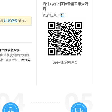
店铺名称：
阿拉善盟卫康大药
店
资质信息：
请
到货通知
提示。
台仅做信息展示。
址直接货到付款;如商
保障！欢迎举报，
举报电
用手机购买有惊喜