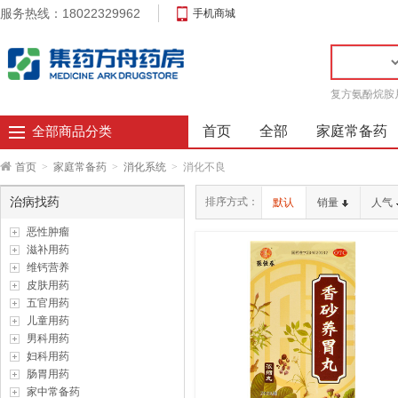
服务热线：18022329962
手机商城
复方氨酚烷胺
首页
全部
家庭常备药
全部商品分类
首页
>
家庭常备药
>
消化系统
>
消化不良
治病找药
排序方式：
默认
销量
人气
恶性肿瘤
滋补用药
维钙营养
皮肤用药
五官用药
儿童用药
男科用药
妇科用药
肠胃用药
家中常备药