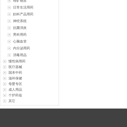
维矿物质
日常生活用药
妇科产品用药
神经系统
抗菌消炎
男科用药
心脑血管
内分泌用药
消毒用品
慢性病用药
医疗器械
国本中药
滋补保健
母婴专区
成人用品
个护药妆
其它