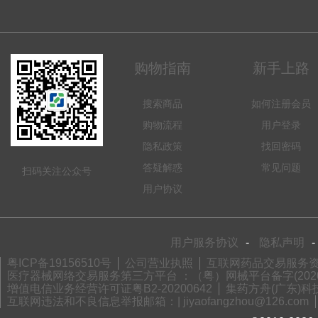
购物指南
新手上路
搜索商品
如何注册会员
购物流程
用户登录
隐私政策
找回密码
答疑解惑
常见问题
扫码关注公众号
用户协议
用户服务协议
-
隐私声明
-
粤ICP备19156510号
公司营业执照
互联网药品交易服务资格
医疗器械网络交易服务第三方平台 ：（粤）网械平台备字(2020)
增值电信业务经营许可证粤B2-20200642
集药方舟(广东)科技
互联网违法和不良信息举报邮箱：| jiyaofangzhou@126.com