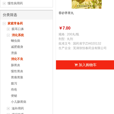
慢性病用药
香砂养胃丸
分类筛选
家庭常备药
￥7.00
眼耳口鼻
规格 : 200丸/瓶
消化系统
剂型 : 丸剂
蛔虫病
批准文号 : 国药准字Z34020132
减肥瘦身
生产企业 : 芜湖张恒春药业有限公司
溃疡
消化不良
加入购物车
肠胃炎
慢性胃炎
胃痛胃胀
腹泻
痔疮
便秘
小儿肠胃病
滋补用药