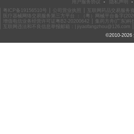
用户服务协议
-
隐私声明
-
粤ICP备19156510号
公司营业执照
互联网药品交易服务资格
医疗器械网络交易服务第三方平台 ：（粤）网械平台备字(2020)
增值电信业务经营许可证粤B2-20200642
集药方舟(广东)科技
互联网违法和不良信息举报邮箱：| jiyaofangzhou@126.com
©2010-2