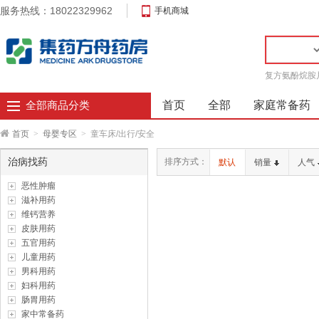
服务热线：18022329962
手机商城
复方氨酚烷胺
首页
全部
家庭常备药
全部商品分类
首页
>
母婴专区
>
童车床/出行/安全
治病找药
排序方式：
默认
销量
人气
恶性肿瘤
滋补用药
维钙营养
皮肤用药
五官用药
儿童用药
男科用药
妇科用药
肠胃用药
家中常备药