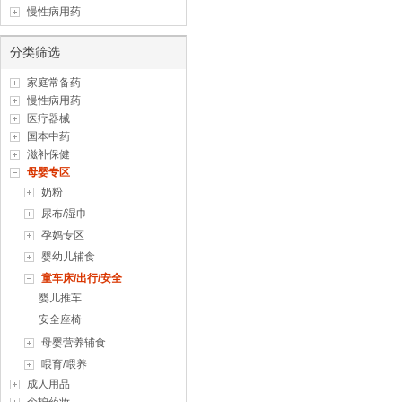
慢性病用药
分类筛选
家庭常备药
慢性病用药
医疗器械
国本中药
滋补保健
母婴专区
奶粉
尿布/湿巾
孕妈专区
婴幼儿辅食
童车床/出行/安全
婴儿推车
安全座椅
母婴营养辅食
喂育/喂养
成人用品