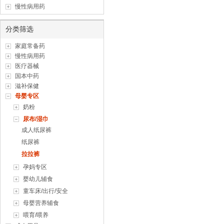
慢性病用药
分类筛选
家庭常备药
慢性病用药
医疗器械
国本中药
滋补保健
母婴专区
奶粉
尿布/湿巾
成人纸尿裤
纸尿裤
拉拉裤
孕妈专区
婴幼儿辅食
童车床/出行/安全
母婴营养辅食
喂育/喂养