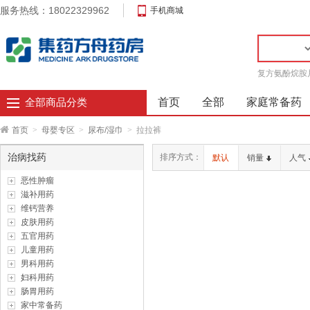
服务热线：18022329962
手机商城
复方氨酚烷胺
首页
全部
家庭常备药
全部商品分类
首页
>
母婴专区
>
尿布/湿巾
>
拉拉裤
治病找药
排序方式：
默认
销量
人气
恶性肿瘤
滋补用药
维钙营养
皮肤用药
五官用药
儿童用药
男科用药
妇科用药
肠胃用药
家中常备药