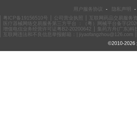
用户服务协议
-
隐私声明
-
粤ICP备19156510号
公司营业执照
互联网药品交易服务资格
医疗器械网络交易服务第三方平台 ：（粤）网械平台备字(2020)
增值电信业务经营许可证粤B2-20200642
集药方舟(广东)科技
互联网违法和不良信息举报邮箱：| jiyaofangzhou@126.com
©2010-2