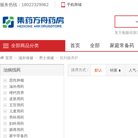
服务热线：18022329962
手机商城
复方氨酚烷胺
首页
全部
家庭常备药
全部商品分类
首页
>
滋补保健
>
男士保健
>
前列腺养护
治病找药
排序方式：
默认
销量
人气
恶性肿瘤
滋补用药
维钙营养
皮肤用药
五官用药
儿童用药
男科用药
妇科用药
肠胃用药
家中常备药