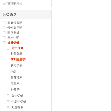
慢性病用药
分类筛选
家庭常备药
慢性病用药
医疗器械
国本中药
滋补保健
男士保健
补肾强身
前列腺养护
解酒护肝
玛咖
番茄红素
维生素B
补肾类
女士保健
中老年保健
儿童营养