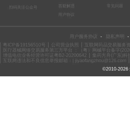
答疑解惑
常见问题
扫码关注公众号
用户协议
用户服务协议
-
隐私声明
-
粤ICP备19156510号
公司营业执照
互联网药品交易服务资格
医疗器械网络交易服务第三方平台 ：（粤）网械平台备字(2020)
增值电信业务经营许可证粤B2-20200642
集药方舟(广东)科技
互联网违法和不良信息举报邮箱：| jiyaofangzhou@126.com
©2010-2