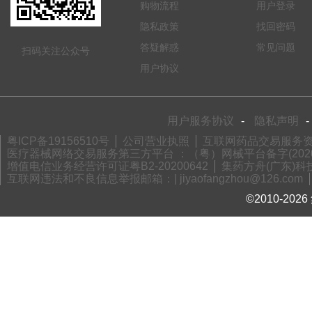
购物流程
用户登录
隐私政策
找回密码
答疑解惑
常见问题
扫码关注公众号
用户协议
用户服务协议
-
隐私声明
-
粤ICP备19156510号
公司营业执照
互联网药品交易服务资格
医疗器械网络交易服务第三方平台 ：（粤）网械平台备字(2020)
增值电信业务经营许可证粤B2-20200642
集药方舟(广东)科技
互联网违法和不良信息举报邮箱：| jiyaofangzhou@126.com
©2010-2