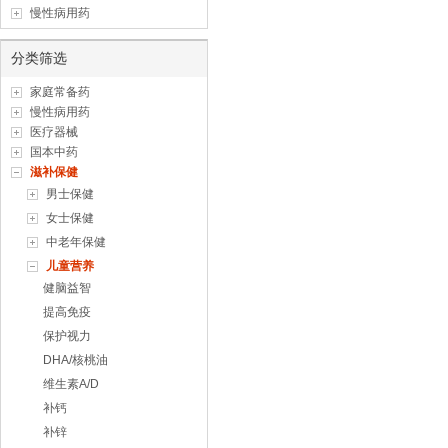
慢性病用药
分类筛选
家庭常备药
慢性病用药
医疗器械
国本中药
滋补保健
男士保健
女士保健
中老年保健
儿童营养
健脑益智
提高免疫
保护视力
DHA/核桃油
维生素A/D
补钙
补锌