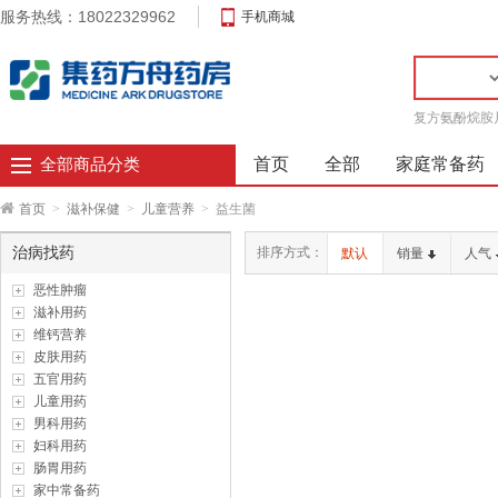
服务热线：18022329962
手机商城
复方氨酚烷胺
首页
全部
家庭常备药
全部商品分类
首页
>
滋补保健
>
儿童营养
>
益生菌
治病找药
排序方式：
默认
销量
人气
恶性肿瘤
滋补用药
维钙营养
皮肤用药
五官用药
儿童用药
男科用药
妇科用药
肠胃用药
家中常备药