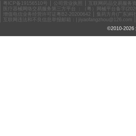
粤ICP备19156510号
公司营业执照
互联网药品交易服务资格
医疗器械网络交易服务第三方平台 ：（粤）网械平台备字(2020)
增值电信业务经营许可证粤B2-20200642
集药方舟(广东)科技
互联网违法和不良信息举报邮箱：| jiyaofangzhou@126.com
©2010-2