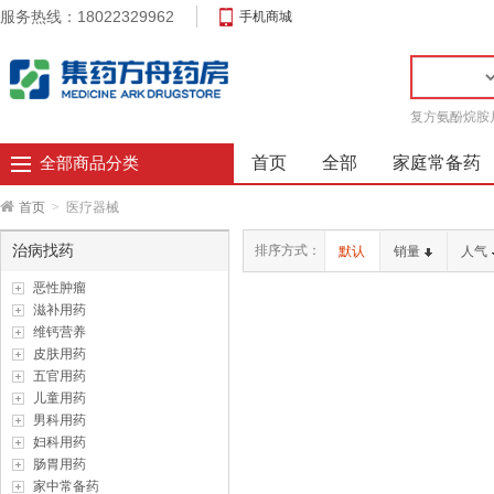
服务热线：18022329962
手机商城
复方氨酚烷胺
首页
全部
家庭常备药
全部商品分类
首页
>
医疗器械
治病找药
排序方式：
默认
销量
人气
恶性肿瘤
滋补用药
维钙营养
皮肤用药
五官用药
儿童用药
男科用药
妇科用药
肠胃用药
家中常备药