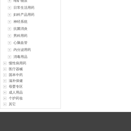
维矿物质
日常生活用药
妇科产品用药
神经系统
抗菌消炎
男科用药
心脑血管
内分泌用药
消毒用品
慢性病用药
医疗器械
国本中药
滋补保健
母婴专区
成人用品
个护药妆
其它