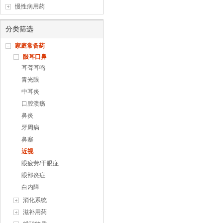
慢性病用药
分类筛选
家庭常备药
眼耳口鼻
耳聋耳鸣
青光眼
中耳炎
口腔溃疡
鼻炎
牙周病
鼻塞
近视
眼疲劳/干眼症
眼部炎症
白内障
消化系统
滋补用药