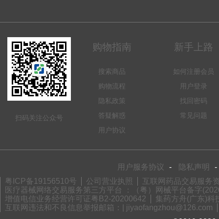
购物指南
新手上路
搜索商品
如何注册会员
购物流程
用户登录
隐私政策
找回密码
答疑解惑
常见问题
扫码关注公众号
用户协议
用户服务协议
-
隐私声明
-
粤ICP备19156510号
公司营业执照
互联网药品交易服务资格
医疗器械网络交易服务第三方平台 ：（粤）网械平台备字(2020)
增值电信业务经营许可证粤B2-20200642
集药方舟(广东)科技
互联网违法和不良信息举报邮箱：| jiyaofangzhou@126.com