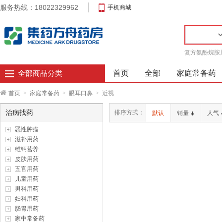
服务热线：18022329962
手机商城
复方氨酚烷胺
首页
全部
家庭常备药
全部商品分类
首页
>
家庭常备药
>
眼耳口鼻
>
近视
治病找药
排序方式：
默认
销量
人气
恶性肿瘤
滋补用药
维钙营养
皮肤用药
五官用药
儿童用药
男科用药
妇科用药
肠胃用药
家中常备药