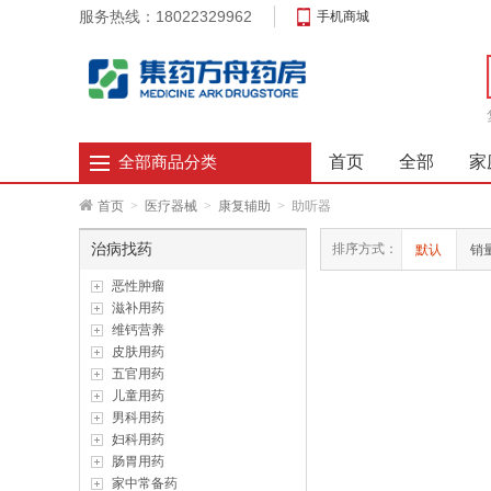
服务热线：18022329962
手机商城
首页
全部
家
全部商品分类
首页
>
医疗器械
>
康复辅助
>
助听器
治病找药
排序方式：
默认
销
恶性肿瘤
滋补用药
维钙营养
皮肤用药
五官用药
儿童用药
男科用药
妇科用药
肠胃用药
家中常备药