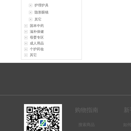
护理护具
隐形眼镜
其它
国本中药
滋补保健
母婴专区
成人用品
个护药妆
其它
购物指南
新
搜索商品
如