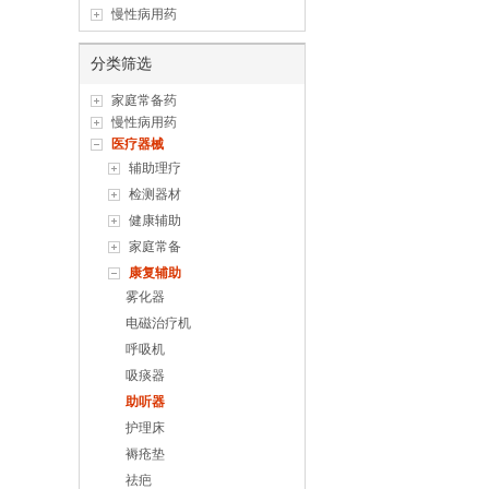
慢性病用药
分类筛选
家庭常备药
慢性病用药
医疗器械
辅助理疗
检测器材
健康辅助
家庭常备
康复辅助
雾化器
电磁治疗机
呼吸机
吸痰器
助听器
护理床
褥疮垫
祛疤