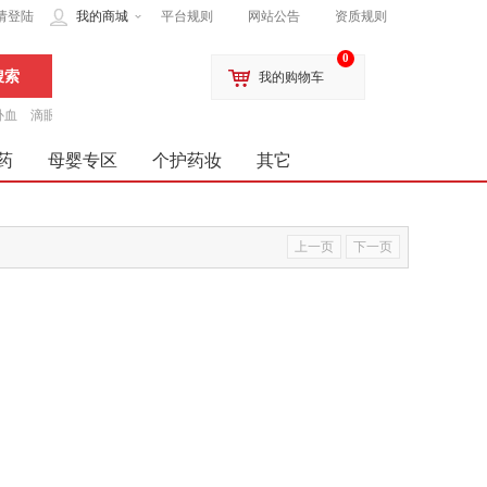
请登陆
我的商城
平台规则
网站公告
资质规则
0
我的购物车
补血
滴眼液
药
母婴专区
个护药妆
其它
上一页
下一页