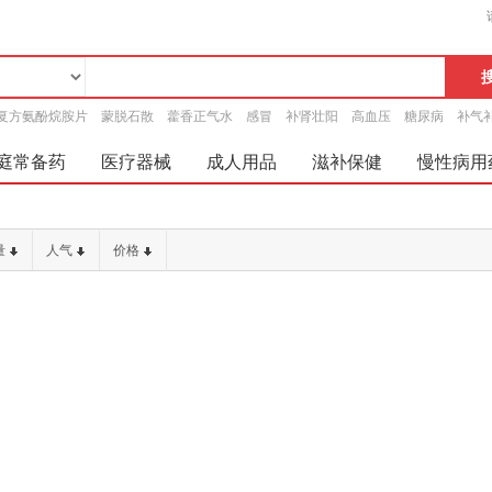
复方氨酚烷胺片
蒙脱石散
藿香正气水
感冒
补肾壮阳
高血压
糖尿病
补气
庭常备药
医疗器械
成人用品
滋补保健
慢性病用
量
人气
价格